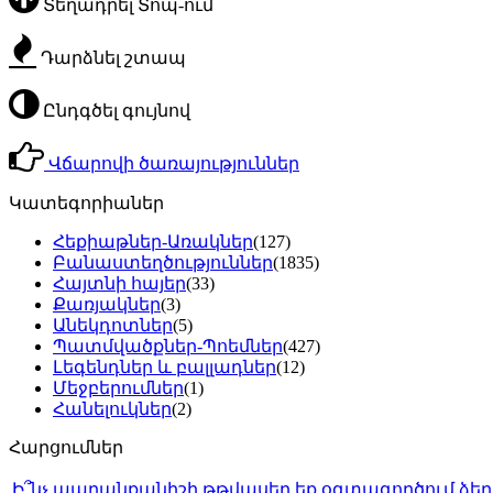
Տեղադրել Տոպ-ում
Դարձնել շտապ
Ընդգծել գույնով
Վճարովի ծառայություններ
Կատեգորիաներ
Հեքիաթներ-Առակներ
(127)
Բանաստեղծություններ
(1835)
Հայտնի հայեր
(33)
Քառյակներ
(3)
Անեկդոտներ
(5)
Պատմվածքներ-Պոեմներ
(427)
Լեգենդներ և բալլադներ
(12)
Մեջբերումներ
(1)
Հանելուկներ
(2)
Հարցումներ
Ի՞նչ ապրանքանիշի թթվասեր եք օգտագործում ձե