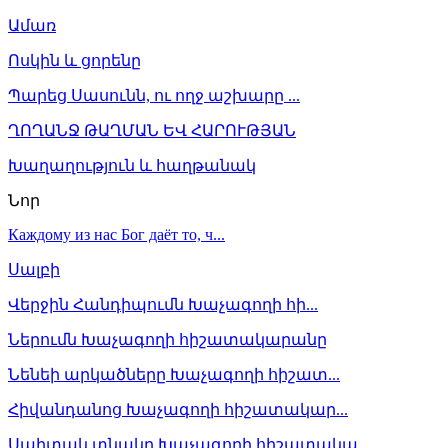
Ամառ
Ոսկին և ցորենը
Պարեց Սասունն, ու ողջ աշխարը ...
ՂՈՂԱՆՋ ԹԱՂՄԱՆ ԵՎ ՀԱՐՈՒԹՅԱՆ
Խաղաղություն և հաղթանակ
Նոր
Каждому из нас Бог даёт то, ч...
Սալբի
Վերջին Հանդիպումն Խաչագողի հի...
Ներումն Խաչագողի հիշատակարանը
Նենեի արկածները Խաչագողի հիշատ...
Հիվանդանոց Խաչագողի հիշատակար...
Սպիտակ տնակը Խաչագողի հիշատակա...