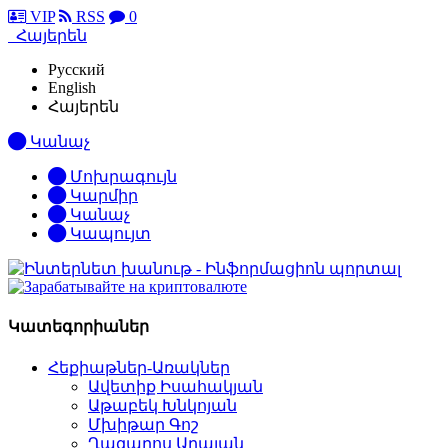
VIP
RSS
0
Հայերեն
Русский
English
Հայերեն
Կանաչ
Մոխրագույն
Կարմիր
Կանաչ
Կապույտ
Կատեգորիաներ
Հեքիաթներ-Առակներ
Ավետիք Իսահակյան
Աթաբեկ Խնկոյան
Մխիթար Գոշ
Ղազարոս Աղայան