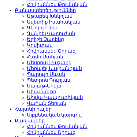
Հովհաննես Թումանյան
Բանաստեղծություններ
Աթաբեկ Խնկոյան
Ավետիք Իսահակյան
Գևորգ Էմին
Դանիել Վարուժան
Եղիշե Չարենց
Կոմիտաս
Հովհաննես Շիրազ
Համո Սահյան
Մեսրոպ Մաշտոց
Միքայել Նալբանդյան
Պարույր Սևակ
Պետրոս Դուրյան
Սայաթ-Նովա
Սիամանթո
Սիլվա Կապուտիկյան
Վահան Տերյան
Հայտնի հայեր
Այբբենական կարգով
Քառյակներ
Հովհաննես Թումանյան
Հովհաննես Շիրազ