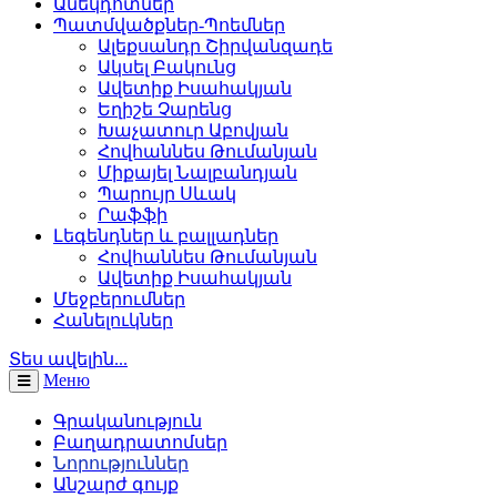
Անեկդոտներ
Պատմվածքներ-Պոեմներ
Ալեքսանդր Շիրվանզադե
Ակսել Բակունց
Ավետիք Իսահակյան
Եղիշե Չարենց
Խաչատուր Աբովյան
Հովհաննես Թումանյան
Միքայել Նալբանդյան
Պարույր Սևակ
Րաֆֆի
Լեգենդներ և բալլադներ
Հովհաննես Թումանյան
Ավետիք Իսահակյան
Մեջբերումներ
Հանելուկներ
Տես ավելին...
Меню
Գրականություն
Բաղադրատոմսեր
Նորություններ
Անշարժ գույք