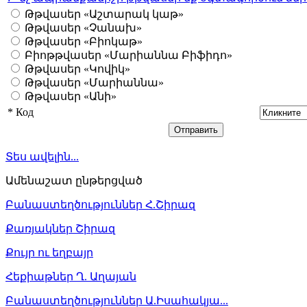
Թթվասեր «Աշտարակ կաթ»
Թթվասեր «Չանախ»
Թթվասեր «Բիոկաթ»
Բիոթթվասեր «Մարիաննա Բիֆիդո»
Թթվասեր «Կովիկ»
Թթվասեր «Մարիաննա»
Թթվասեր «Անի»
*
Код
Տես ավելին...
Ամենաշատ ընթերցված
Բանաստեղծություններ Հ.Շիրազ
Քառյակներ Շիրազ
Քույր ու եղբայր
Հեքիաթներ Ղ. Աղայան
Բանաստեղծություններ Ա.Իսահակյա...