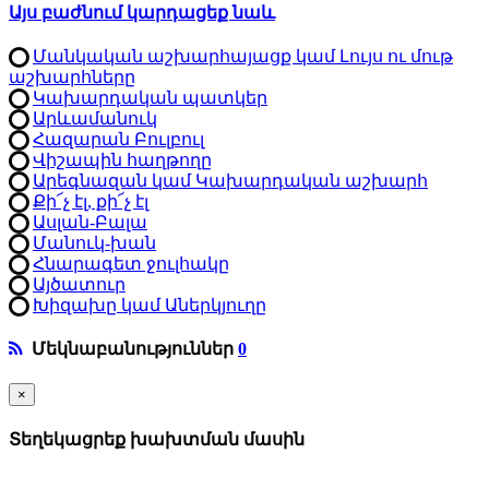
Այս բաժնում կարդացեք նաև
Մանկական աշխարհայացք կամ Լույս ու մութ
աշխարհները
Կախարդական պատկեր
Արևամանուկ
Հազարան Բուլբուլ
Վիշապին հաղթողը
Արեգնազան կամ Կախարդական աշխարհ
Քի՜չ էլ, քի՜չ էլ
Ասլան-Բալա
Մանուկ-խան
Հնարագետ ջուլհակը
Այծատուր
Խիզախը կամ Աներկյուղը
Մեկնաբանություններ
0
×
Տեղեկացրեք խախտման մասին