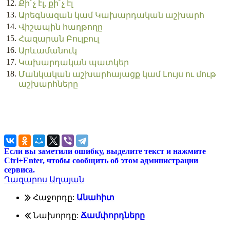
12.
Քի՜չ էլ, քի՜չ էլ
13.
Արեգնազան կամ Կախարդական աշխարհ
14.
Վիշապին հաղթողը
15.
Հազարան Բուլբուլ
16.
Արևամանուկ
17.
Կախարդական պատկեր
18.
Մանկական աշխարհայացք կամ Լույս ու մութ
աշխարհները
Если вы заметили ошибку, выделите текст и нажмите
Ctrl+Enter, чтобы сообщить об этом администрации
сервиса.
Ղազարոս
Աղայան
Հաջորդը:
Անահիտ
Նախորդը:
Ճամփորդները