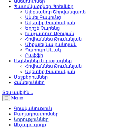
Անեկդոտներ
Պատմվածքներ-Պոեմներ
Ալեքսանդր Շիրվանզադե
Ակսել Բակունց
Ավետիք Իսահակյան
Եղիշե Չարենց
Խաչատուր Աբովյան
Հովհաննես Թումանյան
Միքայել Նալբանդյան
Պարույր Սևակ
Րաֆֆի
Լեգենդներ և բալլադներ
Հովհաննես Թումանյան
Ավետիք Իսահակյան
Մեջբերումներ
Հանելուկներ
Տես ավելին...
Меню
Գրականություն
Բաղադրատոմսեր
Նորություններ
Անշարժ գույք