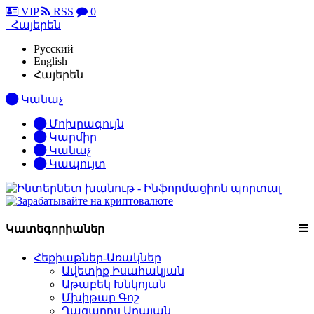
VIP
RSS
0
Հայերեն
Русский
English
Հայերեն
Կանաչ
Մոխրագույն
Կարմիր
Կանաչ
Կապույտ
Կատեգորիաներ
Հեքիաթներ-Առակներ
Ավետիք Իսահակյան
Աթաբեկ Խնկոյան
Մխիթար Գոշ
Ղազարոս Աղայան