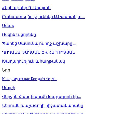
Հեքիաթներ Ղ. Աղայան
Բանաստեղծություններ Ա.Իսահակյա...
Ամառ
Ոսկին և ցորենը
Պարեց Սասունն, ու ողջ աշխարը ...
ՂՈՂԱՆՋ ԹԱՂՄԱՆ ԵՎ ՀԱՐՈՒԹՅԱՆ
Խաղաղություն և հաղթանակ
Նոր
Каждому из нас Бог даёт то, ч...
Սալբի
Վերջին Հանդիպումն Խաչագողի հի...
Ներումն Խաչագողի հիշատակարանը