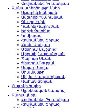
Հովհաննես Թումանյան
Բանաստեղծություններ
Աթաբեկ Խնկոյան
Ավետիք Իսահակյան
Գևորգ Էմին
Դանիել Վարուժան
Եղիշե Չարենց
Կոմիտաս
Հովհաննես Շիրազ
Համո Սահյան
Մեսրոպ Մաշտոց
Միքայել Նալբանդյան
Պարույր Սևակ
Պետրոս Դուրյան
Սայաթ-Նովա
Սիամանթո
Սիլվա Կապուտիկյան
Վահան Տերյան
Հայտնի հայեր
Այբբենական կարգով
Քառյակներ
Հովհաննես Թումանյան
Հովհաննես Շիրազ