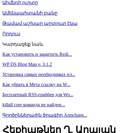
Ահմեդի ուղտը
Ամենապիտանի բանը
Թամամ աշխար պըտուտ էկա
Որդուս
Կարդացեք նաև
Как установить и защитить Redi...
WP DS Blog Map v. 3.1.2
Установка самых необходимых пл...
Как убрать в Мета ссылку на W...
Бесплатный RSS-граббер для Wo...
killall core команда не найден...
Գործընկերային ծրագիր Armchang...
Հեքիաթներ Ղ. Աղայան