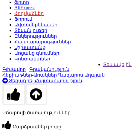
ֆոտո
AliExpress
Հոդվածներ
Ֆորում
Ավտոմեքենաներ
Տեսանյութեր
Ընկերություններ
Հայտարարություններ
Աշխատանք
Առցանց գնումներ
Կոնտակտներ
Տես ավելին
Գլխավոր
Գրականություն
Հեքիաթներ-Առակներ
Ղազարոս Աղայան
Տեղադրել Հայտարարություն
Վճարովի ծառայություններ
Բարձրացնել դիրքը