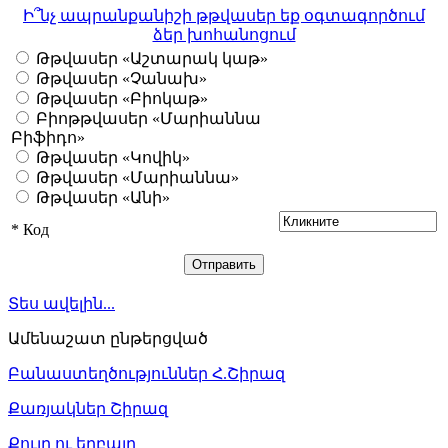
Ի՞նչ ապրանքանիշի թթվասեր եք օգտագործում
ձեր խոհանոցում
Թթվասեր «Աշտարակ կաթ»
Թթվասեր «Չանախ»
Թթվասեր «Բիոկաթ»
Բիոթթվասեր «Մարիաննա
Բիֆիդո»
Թթվասեր «Կովիկ»
Թթվասեր «Մարիաննա»
Թթվասեր «Անի»
*
Код
Տես ավելին...
Ամենաշատ ընթերցված
Բանաստեղծություններ Հ.Շիրազ
Քառյակներ Շիրազ
Քույր ու եղբայր