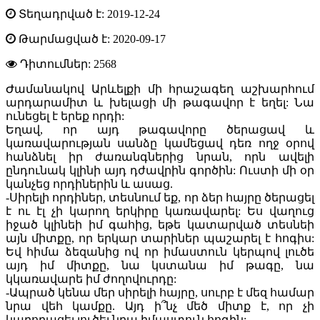
Տեղադրված է: 2019-12-24
Թարմացված է: 2020-09-17
Դիտումներ:
2568
Ժամանակով Արևելքի մի հրաշագեղ աշխարհում
արդարամիտ և խելացի մի թագավոր է եղել: Նա
ունեցել է երեք որդի:
Եղավ, որ այդ թագավորը ծերացավ և
կառավարության սանձը կամեցավ դեռ ողջ օրով
հանձնել իր ժառանգներից նրան, որն ավելի
ընդունակ կլինի այդ դժավրին գործին: Ուստի մի օր
կանչեց որդիներին և ասաց.
-Սիրելի որդիներ, տեսնում եք, որ ձեր հայրը ծերացել
է ու էլ չի կարող երկիրը կառավարել: Ես վաղուց
իջած կլինեի իմ գահից, եթե կատարված տեսնեի
այն միտքը, որ երկար տարիներ պաշարել է հոգիս:
Եվ հիմա ձեզանից ով որ իմաստուն կերպով լուծե
այդ իմ միտքը, նա կստանա իմ թագը, նա
կկառավարե իմ ժողովուրդը:
-Ապրած կենա մեր սիրելի հայրը, սուրբ է մեզ համար
նրա վեհ կամքը. Այդ ի՞նչ մեծ միտք է, որ չի
կարողացել լուծել նրա իմաստուն հոգին: