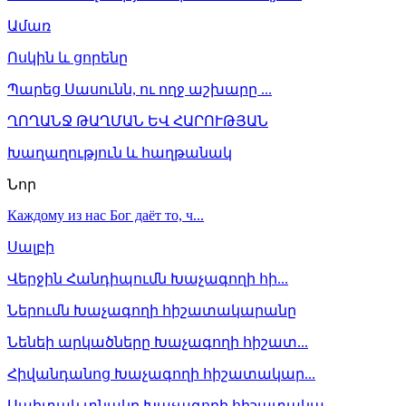
Ամառ
Ոսկին և ցորենը
Պարեց Սասունն, ու ողջ աշխարը ...
ՂՈՂԱՆՋ ԹԱՂՄԱՆ ԵՎ ՀԱՐՈՒԹՅԱՆ
Խաղաղություն և հաղթանակ
Նոր
Каждому из нас Бог даёт то, ч...
Սալբի
Վերջին Հանդիպումն Խաչագողի հի...
Ներումն Խաչագողի հիշատակարանը
Նենեի արկածները Խաչագողի հիշատ...
Հիվանդանոց Խաչագողի հիշատակար...
Սպիտակ տնակը Խաչագողի հիշատակա...