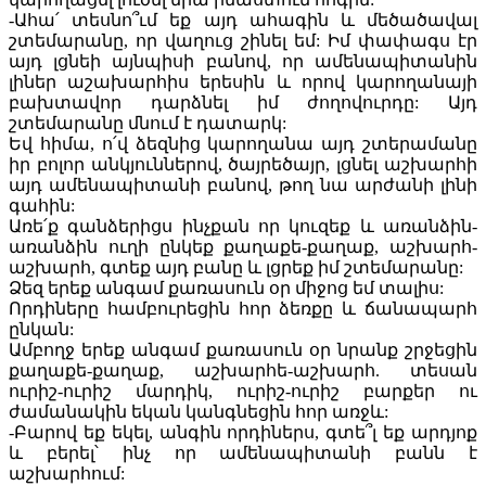
-Ահա՛ տեսնո՞ւմ եք այդ ահագին և մեծածավալ
շտեմարանը, որ վաղուց շինել եմ: Իմ փափագս էր
այդ լցնեի այնպիսի բանով, որ ամենապիտանին
լիներ աշախարհիս երեսին և որով կարողանայի
բախտավոր դարձնել իմ ժողովուրդը: Այդ
շտեմարանը մնում է դատարկ:
Եվ հիմա, ո՛վ ձեզնից կարողանա այդ շտերամանը
իր բոլոր անկյուններով, ծայրեծայր, լցնել աշխարհի
այդ ամենապիտանի բանով, թող նա արժանի լինի
գահին:
Առե՛ք գանձերիցս ինչքան որ կուզեք և առանձին-
առանձին ուղի ընկեք քաղաքե-քաղաք, աշխարհ-
աշխարհ, գտեք այդ բանը և լցրեք իմ շտեմարանը:
Ձեզ երեք անգամ քառասուն օր միջոց եմ տալիս:
Որդիները համբուրեցին հոր ձեռքը և ճանապարհ
ընկան:
Ամբողջ երեք անգամ քառասուն օր նրանք շրջեցին
քաղաքե-քաղաք, աշխարհե-աշխարհ. տեսան
ուրիշ-ուրիշ մարդիկ, ուրիշ-ուրիշ բարքեր ու
ժամանակին եկան կանգնեցին հոր առջև:
-Բարով եք եկել, անգին որդիներս, գտե՞լ եք արդյոք
և բերել՝ ինչ որ ամենապիտանի բանն է
աշխարհում: