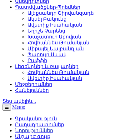
Անեկդոտներ
Պատմվածքներ-Պոեմներ
Ալեքսանդր Շիրվանզադե
Ակսել Բակունց
Ավետիք Իսահակյան
Եղիշե Չարենց
Խաչատուր Աբովյան
Հովհաննես Թումանյան
Միքայել Նալբանդյան
Պարույր Սևակ
Րաֆֆի
Լեգենդներ և բալլադներ
Հովհաննես Թումանյան
Ավետիք Իսահակյան
Մեջբերումներ
Հանելուկներ
Տես ավելին...
Меню
Գրականություն
Բաղադրատոմսեր
Նորություններ
Անշարժ գույք