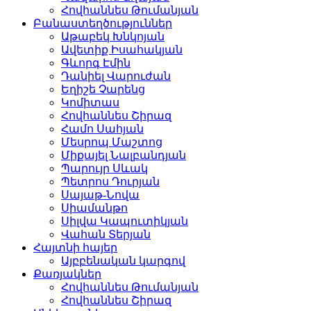
Հովհաննես Թումանյան
Բանաստեղծություններ
Աթաբեկ Խնկոյան
Ավետիք Իսահակյան
Գևորգ Էմին
Դանիել Վարուժան
Եղիշե Չարենց
Կոմիտաս
Հովհաննես Շիրազ
Համո Սահյան
Մեսրոպ Մաշտոց
Միքայել Նալբանդյան
Պարույր Սևակ
Պետրոս Դուրյան
Սայաթ-Նովա
Սիամանթո
Սիլվա Կապուտիկյան
Վահան Տերյան
Հայտնի հայեր
Այբբենական կարգով
Քառյակներ
Հովհաննես Թումանյան
Հովհաննես Շիրազ