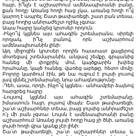
հայր, ի՞նչն է աշխարհում ամենապիտանի բանը,
քան հողը: Առանց հողի հաց չկա, առանց հողի ո՞վ
կարող է ապրել: Շատ թափառեցի, շատ բան տեսա,
բայց հողից անհրաժեշտ ոչինչ չգտա:
Ապա հայրը կանչեց կրտսեր որդուն.
-Ինչո՞վ կլցնես այս ահագին շտեմարանս, սիրելի
որդյակ, ի՞նչ բանով, որն աշխարհում
ամենապիտանին լինի:
Այդ միջոցին կրտսեր որդին հաստատ քայլերով
մոտեցավ շտեմարանին, անցավ շեմքը, գրպանից
հանեց մի փոքրիկ մոմ, կայծքարին խփեց
հրահանը, կայծ հանեց, վառեց աբեթը, հետո մոմը:
Բոլորը կարծում էին, թե նա ուզում է լույսի լուսով
լավ զննել շտեմարանը, նրա ահագնությունը:
-Դեհ, ասա, որդի, ինչո՞վ կլցնես.- անհամբեր ձայնով
հարցրեց հայրը:
-Լույսով կլցնեմ այս ահագին շտեմարանը,
իմաստուն հայր, լույսով միայն: Շատ թափառեցի,
շա՛տ աշխարհներ տեսա, բայց լույսից անհրաժեշտ
ո՛չ մի բան չգտա: Լույսն է ամենապիտանի բանը
աշխարհում: Առանց լույսի հողը հաց չի ծնի, առանց
լույսի հողի վրա կյանք չէր լինի:
Շա՛տ թափառեցի, շա՛տ աշխարհներ տեսա և