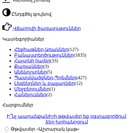
Ընդգծել գույնով
Վճարովի ծառայություններ
Կատեգորիաներ
Հեքիաթներ-Առակներ
(127)
Բանաստեղծություններ
(1835)
Հայտնի հայեր
(33)
Քառյակներ
(3)
Անեկդոտներ
(5)
Պատմվածքներ-Պոեմներ
(427)
Լեգենդներ և բալլադներ
(12)
Մեջբերումներ
(1)
Հանելուկներ
(2)
Հարցումներ
Ի՞նչ ապրանքանիշի թթվասեր եք օգտագործում
ձեր խոհանոցում
Թթվասեր «Աշտարակ կաթ»