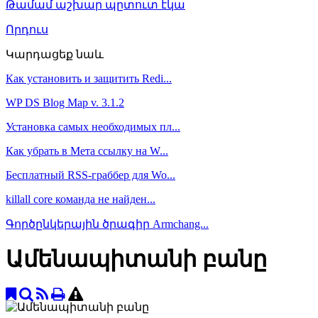
Թամամ աշխար պըտուտ էկա
Որդուս
Կարդացեք նաև
Как установить и защитить Redi...
WP DS Blog Map v. 3.1.2
Установка самых необходимых пл...
Как убрать в Мета ссылку на W...
Бесплатный RSS-граббер для Wo...
killall core команда не найден...
Գործընկերային ծրագիր Armchang...
Ամենապիտանի բանը