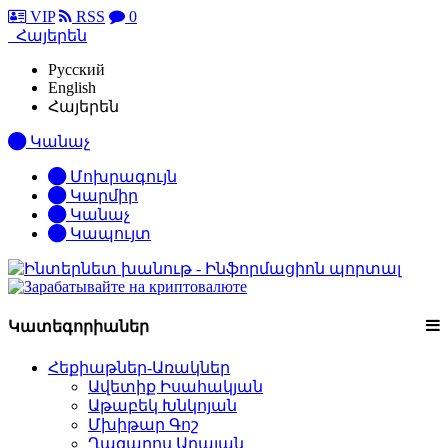
VIP
RSS
0
Հայերեն
Русский
English
Հայերեն
Կանաչ
Մոխրագույն
Կարմիր
Կանաչ
Կապույտ
Կատեգորիաներ
Հեքիաթներ-Առակներ
Ավետիք Իսահակյան
Աթաբեկ Խնկոյան
Մխիթար Գոշ
Ղազարոս Աղայան