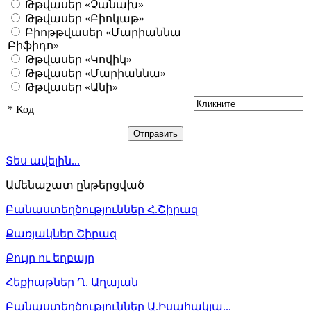
Թթվասեր «Չանախ»
Թթվասեր «Բիոկաթ»
Բիոթթվասեր «Մարիաննա
Բիֆիդո»
Թթվասեր «Կովիկ»
Թթվասեր «Մարիաննա»
Թթվասեր «Անի»
*
Код
Տես ավելին...
Ամենաշատ ընթերցված
Բանաստեղծություններ Հ.Շիրազ
Քառյակներ Շիրազ
Քույր ու եղբայր
Հեքիաթներ Ղ. Աղայան
Բանաստեղծություններ Ա.Իսահակյա...