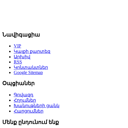
Նավիգացիա
VIP
Կայքի քարտեզ
Արխիվ
RSS
Կոնտակտներ
Google Sitemap
Օպցիաներ
Գովազդ
Հղումներ
Խանութների ցանկ
Հարցումներ
Մենք ընդունում ենք