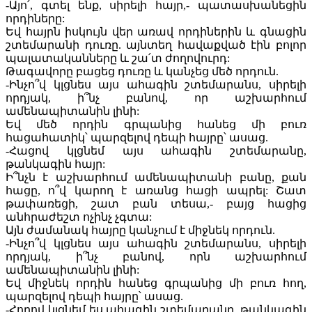
-Այո՛, գտել ենք, սիրելի հայր,- պատասխանեցին
որդիները:
Եվ հայրն իսկույն վեր առավ որդիներին և գնացին
շտեմարանի դուռը. այնտեղ հավաքված էին բոլոր
պալատականները և շա՛տ ժողովուրդ:
Թագավորը բացեց դուռը և կանչեց մեծ որդուն.
-Ինչո՞վ կլցնես այս ահագին շտեմարանս, սիրելի
որդյակ, ի՞նչ բանով, որ աշխարհում
ամենապիտանին լինի:
Եվ մեծ որդին գրպանից հանեց մի բուռ
հացահատիկ՝ պարզելով դեպի հայրը՝ ասաց.
-Հացով կլցնեմ այս ահագին շտեմարանը,
թանկագին հայր:
Ի՞նչն է աշխարհում ամենապիտանի բանը, քան
հացը, ո՞վ կարող է առանց հացի ապրել: Շատ
թափառեցի, շատ բան տեսա,- բայց հացից
անհրաժեշտ ոչինչ չգտա:
Այն ժամանակ հայրը կանչում է միջնեկ որդուն.
-Ինչո՞վ կլցնես այս ահագին շտեմարանս, սիրելի
որդյակ, ի՞նչ բանով, որն աշխարհում
ամենապիտանին լինի:
Եվ միջնեկ որդին հանեց գրպանից մի բուռ հող,
պարզելով դեպի հայրը՝ ասաց.
-Հողով կլցնեմ ես ահագին շտեմարանը, թանկագին