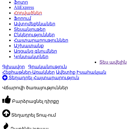
ֆոտո
AliExpress
Հոդվածներ
Ֆորում
Ավտոմեքենաներ
Տեսանյութեր
Ընկերություններ
Հայտարարություններ
Աշխատանք
Առցանց գնումներ
Կոնտակտներ
Տես ավելին
Գլխավոր
Գրականություն
Հեքիաթներ-Առակներ
Ավետիք Իսահակյան
Տեղադրել Հայտարարություն
Վճարովի ծառայություններ
Բարձրացնել դիրքը
Տեղադրել Տոպ-ում
Դարձնել շտապ