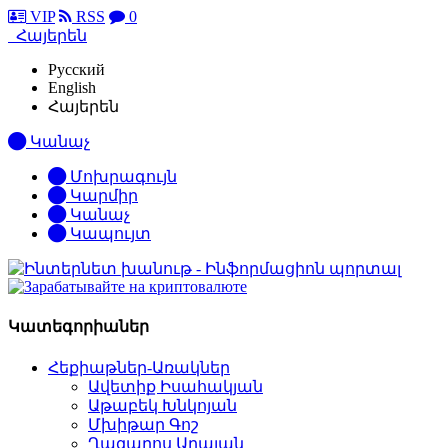
VIP
RSS
0
Հայերեն
Русский
English
Հայերեն
Կանաչ
Մոխրագույն
Կարմիր
Կանաչ
Կապույտ
Կատեգորիաներ
Հեքիաթներ-Առակներ
Ավետիք Իսահակյան
Աթաբեկ Խնկոյան
Մխիթար Գոշ
Ղազարոս Աղայան