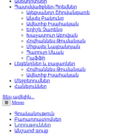
Անեկդոտներ
Պատմվածքներ-Պոեմներ
Ալեքսանդր Շիրվանզադե
Ակսել Բակունց
Ավետիք Իսահակյան
Եղիշե Չարենց
Խաչատուր Աբովյան
Հովհաննես Թումանյան
Միքայել Նալբանդյան
Պարույր Սևակ
Րաֆֆի
Լեգենդներ և բալլադներ
Հովհաննես Թումանյան
Ավետիք Իսահակյան
Մեջբերումներ
Հանելուկներ
Տես ավելին...
Меню
Գրականություն
Բաղադրատոմսեր
Նորություններ
Անշարժ գույք