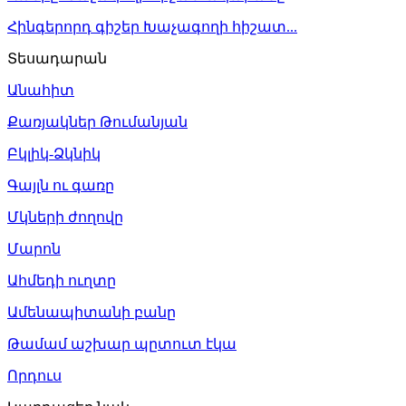
Հինգերորդ գիշեր Խաչագողի հիշատ...
Տեսադարան
Անահիտ
Քառյակներ Թումանյան
Բկլիկ-Ձկնիկ
Գայլն ու գառը
Մկների ժողովը
Մարոն
Ահմեդի ուղտը
Ամենապիտանի բանը
Թամամ աշխար պըտուտ էկա
Որդուս