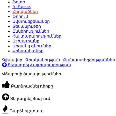
ֆոտո
AliExpress
Հոդվածներ
Ֆորում
Ավտոմեքենաներ
Տեսանյութեր
Ընկերություններ
Հայտարարություններ
Աշխատանք
Առցանց գնումներ
Կոնտակտներ
Գլխավոր
Գրականություն
Բանաստեղծություններ
Տեղադրել Հայտարարություն
Վճարովի ծառայություններ
Բարձրացնել դիրքը
Տեղադրել Տոպ-ում
Դարձնել շտապ