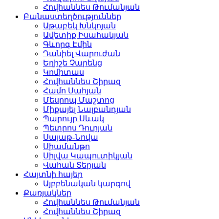
Հովհաննես Թումանյան
Բանաստեղծություններ
Աթաբեկ Խնկոյան
Ավետիք Իսահակյան
Գևորգ Էմին
Դանիել Վարուժան
Եղիշե Չարենց
Կոմիտաս
Հովհաննես Շիրազ
Համո Սահյան
Մեսրոպ Մաշտոց
Միքայել Նալբանդյան
Պարույր Սևակ
Պետրոս Դուրյան
Սայաթ-Նովա
Սիամանթո
Սիլվա Կապուտիկյան
Վահան Տերյան
Հայտնի հայեր
Այբբենական կարգով
Քառյակներ
Հովհաննես Թումանյան
Հովհաննես Շիրազ