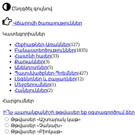
Ընդգծել գույնով
Վճարովի ծառայություններ
Կատեգորիաներ
Հեքիաթներ-Առակներ
(127)
Բանաստեղծություններ
(1835)
Հայտնի հայեր
(33)
Քառյակներ
(3)
Անեկդոտներ
(5)
Պատմվածքներ-Պոեմներ
(427)
Լեգենդներ և բալլադներ
(12)
Մեջբերումներ
(1)
Հանելուկներ
(2)
Հարցումներ
Ի՞նչ ապրանքանիշի թթվասեր եք օգտագործում ձե
Թթվասեր «Աշտարակ կաթ»
Թթվասեր «Չանախ»
Թթվասեր «Բիոկաթ»