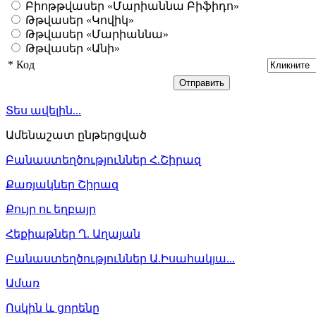
Բիոթթվասեր «Մարիաննա Բիֆիդո»
Թթվասեր «Կովիկ»
Թթվասեր «Մարիաննա»
Թթվասեր «Անի»
*
Код
Տես ավելին...
Ամենաշատ ընթերցված
Բանաստեղծություններ Հ.Շիրազ
Քառյակներ Շիրազ
Քույր ու եղբայր
Հեքիաթներ Ղ. Աղայան
Բանաստեղծություններ Ա.Իսահակյա...
Ամառ
Ոսկին և ցորենը