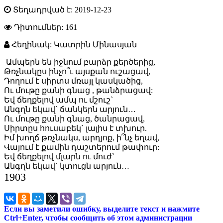
Տեղադրված է: 2019-12-23
Դիտումներ:
161
Հեղինակ: Կատրին Մինասյան
Ամպերն են իջնում բարձր քերծերից,
Թռչնակըս ինչո՞ւ այսքան ուշացավ,
Դողում է սիրտս մռայլ կասկածից,
Ու մութը քանի գնաց , թանձրացավ:
Եվ ճեղքելով ամպ ու մշուշ`
Անգղն եկավ` ճանկերն արյուն…
Ու մութը քանի գնաց, ծանրացավ,
Սիրտըս հուսաբեկ` լալիս է տխուր.
Իմ խողճ թռչնակս, արդյոք, ի՞նչ եղավ,
Վայում է քամին դաշտերում թափուր:
Եվ ճեղքելով մլարն ու մուժ`
Անգղն եկավ` կտուցն արյուն…
1903
Если вы заметили ошибку, выделите текст и нажмите
Ctrl+Enter, чтобы сообщить об этом администрации