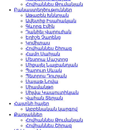
Հովհաննես Թումանյան
Բանաստեղծություններ
Աթաբեկ Խնկոյան
Ավետիք Իսահակյան
Գևորգ Էմին
Դանիել Վարուժան
Եղիշե Չարենց
Կոմիտաս
Հովհաննես Շիրազ
Համո Սահյան
Մեսրոպ Մաշտոց
Միքայել Նալբանդյան
Պարույր Սևակ
Պետրոս Դուրյան
Սայաթ-Նովա
Սիամանթո
Սիլվա Կապուտիկյան
Վահան Տերյան
Հայտնի հայեր
Այբբենական կարգով
Քառյակներ
Հովհաննես Թումանյան
Հովհաննես Շիրազ