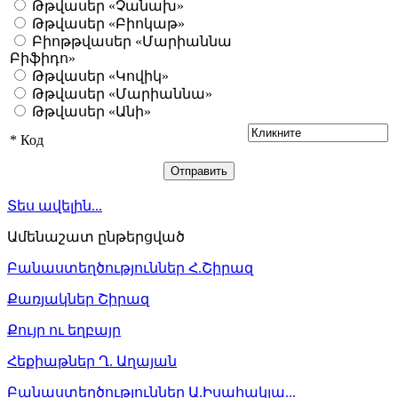
Թթվասեր «Չանախ»
Թթվասեր «Բիոկաթ»
Բիոթթվասեր «Մարիաննա
Բիֆիդո»
Թթվասեր «Կովիկ»
Թթվասեր «Մարիաննա»
Թթվասեր «Անի»
*
Код
Տես ավելին...
Ամենաշատ ընթերցված
Բանաստեղծություններ Հ.Շիրազ
Քառյակներ Շիրազ
Քույր ու եղբայր
Հեքիաթներ Ղ. Աղայան
Բանաստեղծություններ Ա.Իսահակյա...