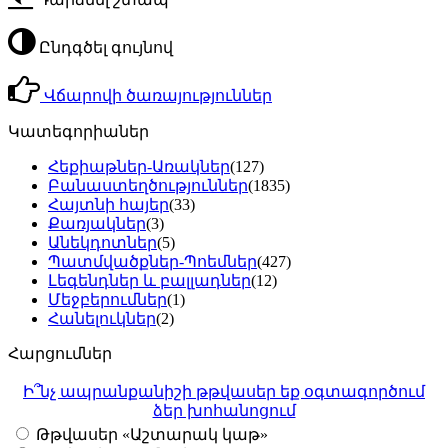
Ընդգծել գույնով
Վճարովի ծառայություններ
Կատեգորիաներ
Հեքիաթներ-Առակներ
(127)
Բանաստեղծություններ
(1835)
Հայտնի հայեր
(33)
Քառյակներ
(3)
Անեկդոտներ
(5)
Պատմվածքներ-Պոեմներ
(427)
Լեգենդներ և բալլադներ
(12)
Մեջբերումներ
(1)
Հանելուկներ
(2)
Հարցումներ
Ի՞նչ ապրանքանիշի թթվասեր եք օգտագործում
ձեր խոհանոցում
Թթվասեր «Աշտարակ կաթ»