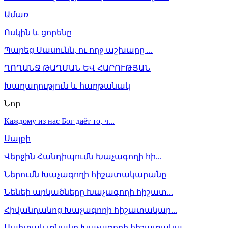
Ամառ
Ոսկին և ցորենը
Պարեց Սասունն, ու ողջ աշխարը ...
ՂՈՂԱՆՋ ԹԱՂՄԱՆ ԵՎ ՀԱՐՈՒԹՅԱՆ
Խաղաղություն և հաղթանակ
Նոր
Каждому из нас Бог даёт то, ч...
Սալբի
Վերջին Հանդիպումն Խաչագողի հի...
Ներումն Խաչագողի հիշատակարանը
Նենեի արկածները Խաչագողի հիշատ...
Հիվանդանոց Խաչագողի հիշատակար...
Սպիտակ տնակը Խաչագողի հիշատակա...