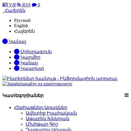
VIP
RSS
0
Հայերեն
Русский
English
Հայերեն
Կանաչ
Մոխրագույն
Կարմիր
Կանաչ
Կապույտ
Կատեգորիաներ
Հեքիաթներ-Առակներ
Ավետիք Իսահակյան
Աթաբեկ Խնկոյան
Մխիթար Գոշ
Ղազարոս Աղայան