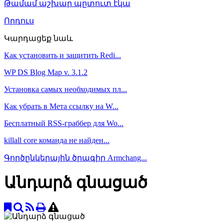
Թամամ աշխար պըտուտ էկա
Որդուս
Կարդացեք նաև
Как установить и защитить Redi...
WP DS Blog Map v. 3.1.2
Установка самых необходимых пл...
Как убрать в Мета ссылку на W...
Бесплатный RSS-граббер для Wo...
killall core команда не найден...
Գործընկերային ծրագիր Armchang...
Անդարձ գնացած