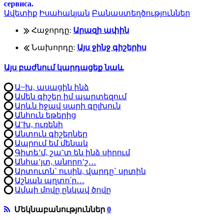
сервиса.
Ավետիք
Իսահակյան
Բանաստեղծություններ
Հաջորդը:
Արազի ափին
Նախորդը:
Այս ջինջ գիշերիս
Այս բաժնում կարդացեք նաև
Ա~խ, ասացին ինձ
Ամեն գիշեր իմ պարտեզում
Արևն իջավ սարի գըլխուն
Անհուն եթերից
Ա˜խ, ուռենի
Անտուն գիշերներ
Ապրում եմ մենակ
Գիտե’մ, շա˜տ են ինձ սիրում
Անհա’յտ, անորո’շ…
Արտուտն` ուսին, վարդը` սրտին
Աշնան պղտո՛ր…
Ամպի մովը ընկավ ծովը
Մեկնաբանություններ
0