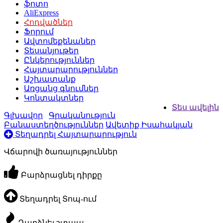
ֆոտո
AliExpress
Հոդվածներ
Ֆորում
Ավտոմեքենաներ
Տեսանյութեր
Ընկերություններ
Հայտարարություններ
Աշխատանք
Առցանց գնումներ
Կոնտակտներ
Տես ավելին
Գլխավոր
Գրականություն
Բանաստեղծություններ
Ավետիք Իսահակյան
Տեղադրել Հայտարարություն
Վճարովի ծառայություններ
Բարձրացնել դիրքը
Տեղադրել Տոպ-ում
Դարձնել շտապ