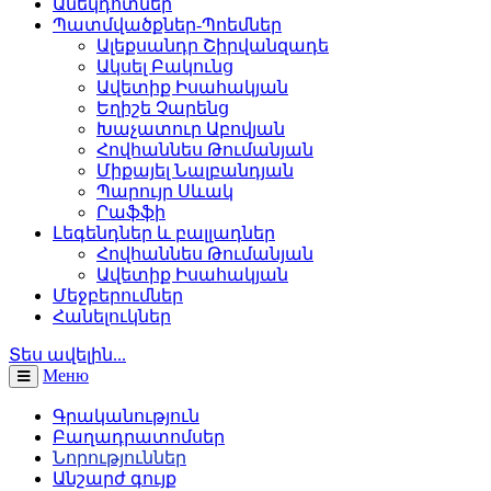
Անեկդոտներ
Պատմվածքներ-Պոեմներ
Ալեքսանդր Շիրվանզադե
Ակսել Բակունց
Ավետիք Իսահակյան
Եղիշե Չարենց
Խաչատուր Աբովյան
Հովհաննես Թումանյան
Միքայել Նալբանդյան
Պարույր Սևակ
Րաֆֆի
Լեգենդներ և բալլադներ
Հովհաննես Թումանյան
Ավետիք Իսահակյան
Մեջբերումներ
Հանելուկներ
Տես ավելին...
Меню
Գրականություն
Բաղադրատոմսեր
Նորություններ
Անշարժ գույք