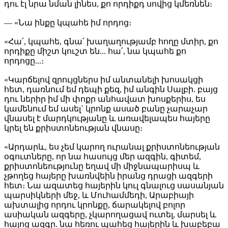
դու էլ նրա նման լինես, քո որդիքդ սովից կմեռնեն։
— «Նա ինքը կպահե իմ որդոց։
«Հա՛, կպահե, գնա՛ խաղաղությամբ հողը մտիր, քո
որդիքը միշտ կուշտ են... հա՛, նա կպահե քո
որդոցը...։
«Կարճելով զրույցներս իմ անտանելի խոսակցի
հետ, դառնում եմ դեպի քեզ, իմ անգին Սալբի. բայց
դու ներիր իմ մի փոքր անհավատ խոսքերիս, ես
կամենում եմ ասել` կրոնք ասած բանը չարաչար
վնասել է մարդկությանը և առավելապես հայերը
կրել են քրիստոնեության վնասը։
«Արդարև, ես չեմ կարող ուրանալ քրիստոնեության
օգուտները, որ նա հասույց մեր ազգին, գիտեմ,
քրիստոնեությունը եղավ մի միջնապարիսպ և
չթողեց հայերը խառնվեին իրանց դրացի ազգերի
հետ։ Նա ազատեց հայերին կուլ գնալուց սասանյան
պարսիկների մեջ, և Մուհամմեդի, Արաբիայի
ախտալից որդու կրոնքը, ճարակելով բոլոր
ասիական ազգերը, չկարողացավ ուտել, մարսել և
հայոց ազգը. նա հեռու պահեց հայերին և խաբեբա