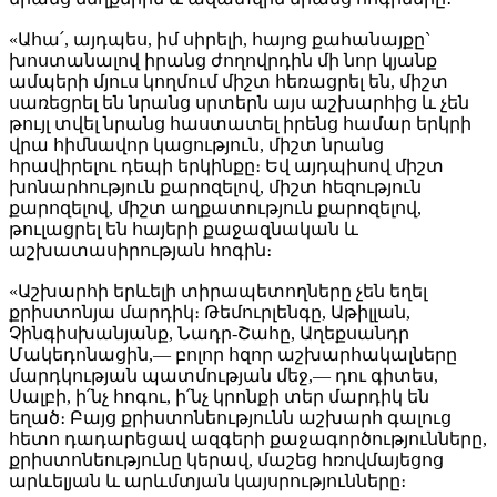
«Ահա՛, այդպես, իմ սիրելի, հայոց քահանայքը`
խոստանալով իրանց ժողովրդին մի նոր կյանք
ամպերի մյուս կողմում միշտ հեռացրել են, միշտ
սառեցրել են նրանց սրտերն այս աշխարհից և չեն
թույլ տվել նրանց հաստատել իրենց համար երկրի
վրա հիմնավոր կացություն, միշտ նրանց
հրավիրելու դեպի երկինքը։ Եվ այդպիսով միշտ
խոնարհություն քարոզելով, միշտ հեզություն
քարոզելով, միշտ աղքատություն քարոզելով,
թուլացրել են հայերի քաջազնական և
աշխատասիրության հոգին։
«Աշխարհի երևելի տիրապետողները չեն եղել
քրիստոնյա մարդիկ։ Թեմուրլենգը, Աթիլլան,
Չինգիսխանյանք, Նադր-Շահը, Աղեքսանդր
Մակեդոնացին,— բոլոր հզոր աշխարհակալները
մարդկության պատմության մեջ,— դու գիտես,
Սալբի, ի՛նչ հոգու, ի՛նչ կրոնքի տեր մարդիկ են
եղած։ Բայց քրիստոնեությունն աշխարհ գալուց
հետո դադարեցավ ազգերի քաջագործությունները,
քրիստոնեությունը կերավ, մաշեց հռովմայեցոց
արևելյան և արևմտյան կայսրությունները։