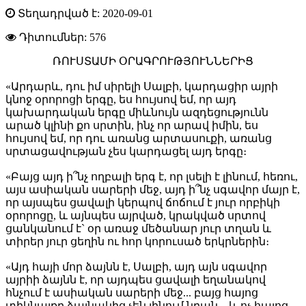
Տեղադրված է: 2020-09-01
Դիտումներ:
576
ՌՈՒՍՏԱՄԻ ՕՐԱԳՐՈՒԹՅՈՒՆՆԵՐԻՑ
«Արդարև, դու իմ սիրելի Սալբի, կարդացիր այրի
կնոջ օրորոցի երգը, ես հույսով եմ, որ այդ
կախարդական երգը միևնույն ազդեցությունն
արած կլինի քո սրտին, ինչ որ արավ իմին, ես
հույսով եմ, որ դու առանց արտասուքի, առանց
սրտացավության չես կարդացել այդ երգը։
«Բայց այդ ի՞նչ ողբալի երգ է, որ լսելի է լինում, հեռու,
այս ասիական սարերի մեջ, այդ ի՞նչ սգավոր մայր է,
որ այսպես ցավալի կերպով ճոճում է յուր որբիկի
օրորոցը, և այնպես այրված, կրակված սրտով
ցանկանում է` օր առաջ մեծանար յուր տղան և
տիրեր յուր ցեղին ու հոր կորուսած երկրներին։
«Այդ հայի մոր ձայնն է, Սալբի, այդ այն սգավոր
այրիի ձայնն է, որ այդպես ցավալի եղանակով
հնչում է ասիական սարերի մեջ... բայց հայոց
տիկնայքը ձայնակից չեն լինում նրան... և ոչ հայոց