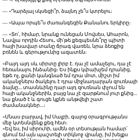
— «Դարձյալ սկսեցի՞ր, ձայնդ չե՞ս կտրելու։
— «Ապա որպե՞ս ժառանգեցին Քանանու երկիրը։
— «Տո՛, հիմար, նրանք ունեցան Մովսես, Ահարոն,
Նավյա որդին Հեսու, մի՛թե քեզպեսնե՞րը պիտի
հայի խավար տանը ճրագ վառեն, նրա ձեռքից
բռնեն և գերությունից ազատեն։
«Բայդ այդ սև սիրտը լիրբ է. դա չէ ամաչելու, դա չէ
հեռանալու ինձանից։ Ես ինքս կփախչեմ դրանից,
եթե ոչ, քանի կանգնած եմ դրա մոտ, միշտ իմ
ականջներս ծակելու է դրա միջնադարյան զուռնայի
ձայնը... տասնևինը դար այդ զուռնան փչում են
հայի ականջներին, բայց նա չէ զարթնում յուր քնից...
նա քնած է և գուցե կքնե անթվելի շատ
ժամանակներ...։
«Մնաս բարյավ, իմ Սալբի, գալոց օրագրությանս
մեջ կտեսնվենք քեզ հետ։
«Եվ ես, իմ սիրուհի, ամեն օր տեսության համար՝
գնում եմ այն պաշտելի տիկնոջ վրանը, իմ խելքս