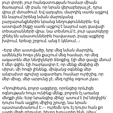
յուր փորի, յուր հանգստության համար միայն
ծառայում․ մի բան, որ նրան վերաբերյալ չէ, դրա
վրա չէ մտածում։ Եվ այդպես, մարդիկ սառն աչքով
են նայում իրենց նման մարդկանց
չարչարանքներին նրանց նեղություններին։ Եվ
աստված ինքը սառն աչքով է նայում այդ ցավալի
տեսարանների վրա. նա տեսնում է, յուր պատկերը
շինել են անասուններին հավասար, բայց աչքերը
խփում, երեսը շրջում, անց է կենում...։
«Երբ մեր աստվածը, երբ մեզ նման մարդիկ,
ամենևին հոգս չեն քաշում մեզ համար, որ մեզ
ազատեն մեր նեղիչների ձեռքից, էլի մեր ցավը մնում
է մեր վզին, էլի հարկավոր է, որ մենք մեզնից մի
սիրտ, մի հոգի լինենք, միմյանց օգնենք մեր
անբախտ գլուխը ազատելու համար ուրիշից, որ
մեր միսը, մեր արյունը չէ, մեզ ոչինչ օգուտ չկա։
«Որովհետև բոլոր ազգերը, որոնցից որևիցե
օգնության հույս ունինք մենք, բոլորն էլ առանց
մեղքի չեն։ Երբ նրանցից մինը՝ ասում է իմ նեղիչին՝
դուրս հան աչքիդ միջից շյուղը, նա նրան
պատասխանում է.— ուրեմն դու էլ դուրս հան քո
աչքի միջի գերանը, հետո խրատիր ինձ։ Ահա՛