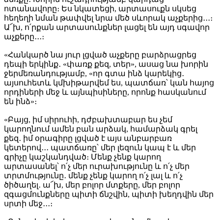
ոտանավորը։ Ես նկատեցի, արտասուքն սկսեց
հեղեղի նման թափվել նրա մեծ սևորակ աչքերից․․․։
Ա՜խ, ո՛րքան արտասունքներ լացել են այդ սգավոր
աչքերը․․․։
«Հանկարծ նա յուր լցված աչքերը բարձրացրեց
դեպի երկինք․ «փառք քեզ, տեր», ասաց նա խորին
ջերմեռանդությամբ, «որ գտա ինձ կարեկից․
այսուհետև կմխիթարվեմ ես, պատճառ՝ կան հայոց
որդիների մեջ և այնպիսիները, որոնք հասկանում
են ինձ»։
«Բայց, իմ սիրուհի, դժբախտաբար ես չեմ
կարողնում ամեն բան արձակ, համարձակ գրել
քեզ․ իմ օրագիրը լցված է այս անբարբառ
կետերով․․․ պատճառը՝ մեր լեզուն կապ է և մեր
գրիչը կաշկանդված։ Մենք չենք կարող
արտասանել՝ ո՛չ մեր ուրախությունը և ո՛չ մեր
տրտմությունը․ մենք չենք կարող ո՛չ լալ և ո՛չ
ծիծաղել․ ա՜խ, մեր բոլոր մտքերը, մեր բոլոր
զգացմունքները պիտի ճնշվին, պիտի խեղդվին մեր
սրտի մեջ․․․։