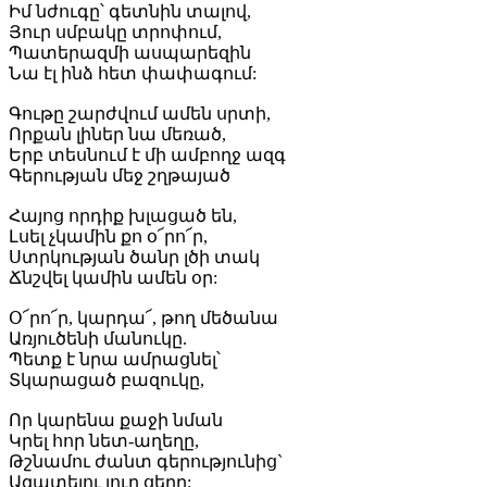
Իմ նժուգը՝ գետնին տալով,
Յուր սմբակը տրոփում,
Պատերազմի ասպարեզին
Նա էլ ինձ հետ փափագում:
Գութը շարժվում ամեն սրտի,
Որքան լիներ նա մեռած,
Երբ տեսնում է մի ամբողջ ազգ
Գերության մեջ շղթայած
Հայոց որդիք խլացած են,
Լսել չկամին քո օ՜րո՜ր,
Ստրկության ծանր լծի տակ
Ճնշվել կամին ամեն օր:
Օ՜րո՜ր, կարդա՜, թող մեծանա
Առյուծենի մանուկը.
Պետք է նրա ամրացնել՝
Տկարացած բազուկը,
Որ կարենա քաջի նման
Կրել հոր նետ-աղեղը,
Թշնամու ժանտ գերությունից`
Ազատելու յուր ցեղը: