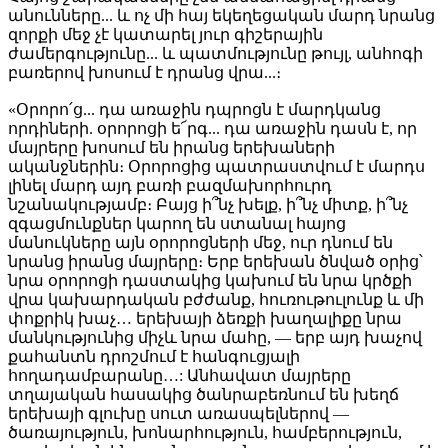
անունները... և ոչ մի հայ եկեղեցական մարդ նրանց
զորքի մեջ չէ կատարել յուր գիշերային
ժամերգությունը... և պատմությունը թույլ, անհոգի
բառերով խոսում է դրանց վրա...։
«Օրորո՛ց... դա առաջին դպրոցն է մարդկանց
որդիների. օրորոցի ե՜րգ... դա առաջին դասն է, որ
մայրերը խոսում են իրանց երեխաների
ականջներին։ Օրորոցից պատրաստվում է մարդս
լինել մարդ այդ բառի բազմախորհուրդ
նշանակությամբ։ Բայց ի՞նչ խելք, ի՞նչ միտք, ի՞նչ
զգացմունքներ կարող են ստանալ հայոց
մանուկները այն օրորոցների մեջ, ուր դնում են
նրանց իրանց մայրերը։ Երբ երեխան ծնված օրից՝
նրա օրորոցի դաստակից կախում են նրա կրծքի
վրա կախարդական բժժանք, հուռութուլունք և մի
փոքրիկ խաչ… երեխայի ձեռքի խաղալիքը նրա
մանկությունից միչև նրա մահը, — երբ այդ խաչով
քահանտն դրոշմում է հանգուցյալի
հողադամբարանը…: Անհավատ մայրերը
տղայական հասակից ծանրաբեռնում են խեղճ
երեխայի գլուխը սուտ առասպելներով —
ծառայություն, խոնարհություն, համբերություն,