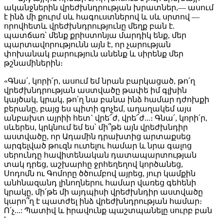
ականջներին վրեժխնդրության խրատներ,— ասում
է ինձ մի քուրմ սև հագուստներով և սև սրտով —
որովհետև վրեժխնդրությունը մեղք բան է.
պատճառ՝ մենք քրիստոնյա մարդիկ ենք, մեր
պարտավորությունն այն է, որ չարության
փոխանակ բարություն անենք և սիրենք մեր
թշնամիներին։
«Գնա՛, կորի՛ր, ասում եմ նրան բարկացած, թո՛ղ
վրեժխնդրության աստվածը թափե իմ գլխին
կայծակ, կրակ, թո՛ղ նա բանա ինձ համար դժոխքի
բերանը, բայց ես պիտի գոչեմ, աղաղակեմ այս
անբախտ այրիի հետ` վրե՜ժ, վրե՜ժ...։ Գնա՛, կորի՛ր,
սևերես, կրկնում եմ ես՝ մի՞թե այն վրեժխնդիր
աստվածը, որ Ադամին դրախտից արտաքսեց
արգելված թուզն ուտելու համար և նրա գալոց
սերունդը հավիտենական դատապարտության
տակ դրեց, աշխարհը ջրհեղեղով կործանեց,
Սոդոմն ու Գոմորը ծծումբով այրեց, յուր կամքին
անհնազանդ լինողներու համար վառեց գեհենի
կրակը, մի՛թե մի այդպիսի վրեժխնդիր աստվածը
կարո՞ղ է պատժել ինձ վրեժխնդրության համար։
Ո՛չ...: Պատիվ և իրավունք պաշտպանելը սուրբ բան