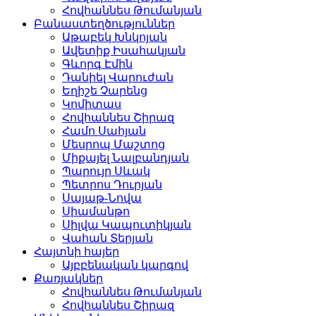
Հովհաննես Թումանյան
Բանաստեղծություններ
Աթաբեկ Խնկոյան
Ավետիք Իսահակյան
Գևորգ Էմին
Դանիել Վարուժան
Եղիշե Չարենց
Կոմիտաս
Հովհաննես Շիրազ
Համո Սահյան
Մեսրոպ Մաշտոց
Միքայել Նալբանդյան
Պարույր Սևակ
Պետրոս Դուրյան
Սայաթ-Նովա
Սիամանթո
Սիլվա Կապուտիկյան
Վահան Տերյան
Հայտնի հայեր
Այբբենական կարգով
Քառյակներ
Հովհաննես Թումանյան
Հովհաննես Շիրազ