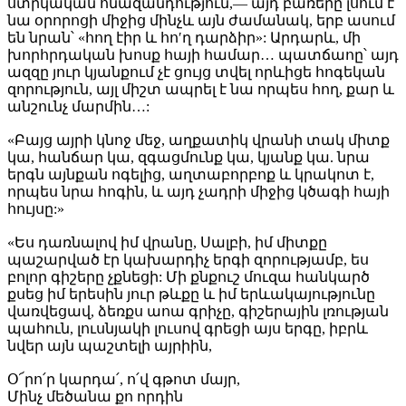
ստրկական հնազանդություն,— այդ բառերը լսում է
նա օրորոցի միջից մինչև այն ժամանակ, երբ ասում
են նրան՝ «հող էիր և հո′ղ դարձիր»: Արդարև, մի
խորհրդական խոսք հայի համար… պատճաոը՝ այդ
ազզը յուր կյանքում չէ ցույց տվել որևիցե հոգեկան
զորություն, այլ միշտ ապրել է նա որպես հող, քար և
անշունչ մարմին…:
«Բայց այրի կնոջ մեջ, աղքատիկ վրանի տակ միտք
կա, հանճար կա, զգացմունք կա, կյանք կա. նրա
երգն այնքան ոգելից, աղտաբորբոք և կրակոտ է,
որպես նրա հոգին, և այդ չադրի միջից կծագի հայի
հույսը:»
«Ես դառնալով իմ վրանը, Սալբի, իմ միտքը
պաշարված էր կախարդիչ երգի զորությամբ, ես
բոլոր գիշերը չքնեցի: Մի քնքուշ մուզա հանկարծ
քսեց իմ երեսին յուր թևքը և իմ երևակայությունը
վառվեցավ, ձեռքս աոա գրիչը, գիշերային լռության
պահուն, լուսնյակի լուսով գրեցի այս երգը, իբրև
նվեր այն պաշտելի այրիին,
Օ՜րո՛ր կարդա՛, ո՛վ գթոտ մայր,
Մինչ մեծանա քո որդին