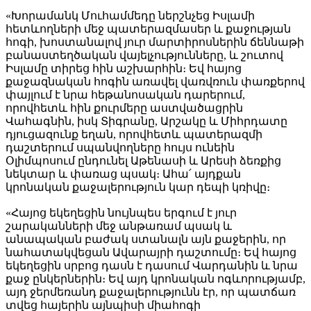
«Խորամանկ Մուհամմեդը ներշնչեց Իսլամի
հետևողների մեջ պատերազմասեր և քաջության
հոգի, խոստանալով յուր մարտիրոսներին ճեննաթի
բանաստեղծական վայելչությունները, և շուտով
Իսլամը տիրեց հին աշխարհին։ Եվ հայոց
քաջազնական հոգին առավել վառվռուն փառքերով
փայլում է նրա հեթանոսական դարերում,
որովհետև հին քուրմերը աստվածացրին
Վահագնին, իսկ Տիգրանը, Արշակը և Միհրդատը
դյուցազունք եղան, որովհետև պատերազմի
դաշտերում սպանվողները հույս ունեին
Օլիմպոսում ընդունել Աթենասի և Արեսի ձեռքից
նեկտար և փառաց պսակ։ Ահա՛ այդքան
կրոնական քաջալերություն կար դեպի կռիվը։
«Հայոց եկեղեցին նույնպես երգում է յուր
շարականների մեջ անթառամ պսակ և
անապական բաժակ ստանալն այն քաջերին, որ
նահատակվեցան Ավարայրի դաշտումը։ Եվ հայոց
եկեղեցին սրբոց դասն է դասում Վարդանին և նրա
քաջ ընկերներին։ Եվ այդ կրոնական ոգևորությամբ,
այդ ջերմեռանդ քաջալերությունն էր, որ պատճառ
տվեց հայերին այնպիսի միահոգի