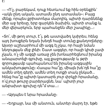
է։
— «Ո՛չ, բարեկամ, դուք հետևում եք հին օրենքին`
«ակն ընդ ական, ատամն ընդ ատաման»։ Բայց
մենք, որպես քրիստոնյա մարդիկ, պիտի դարձնենք
մեր աջ երեսը, երբ զարկեն ձախին, պիտի տանք և
մեր վերարկուն, երբ պահանջեն մեր շապիկը...։
«Տո՛, մի թող տուր, է՜յ, թե աստվածդ կսիրես, հենց
այդ խոսքերն եղան խեղճ հայի տունը քանդողները։
Այսօր աշխարհում մի ազգ էլ չկա, որ հայի նման
նեղության մեջ լինի։ Շատ ազգեր, որ հայի կիսի չափ
չկան, ո՛չ մի ազգի առաջ չեն խոնարհեցնում իրանց
անպարտելի գլուխը, այլ քաջությամբ և թրի
զորությամբ պահպանում են իրանց ազգային
անկախությունը։ Հապա հա՞յը, միայն խե՛ղճ հա՞յը
ամեն տեղ գերի, ամեն տեղ ոտքի տակ ընկած...
հենց հա՞յը պիտի կատարե յուր փրկչի հրամանը,
ո՛վ յուր թուրը բարձրացնե, նա՛ պիտի յուր
անբախտ գլուխը դե՞մ տա...։
— «Այդպես է նրա հրամանը։
— «Եղբայր, նա մի անտուն, անտեր մարդ էր, եթե