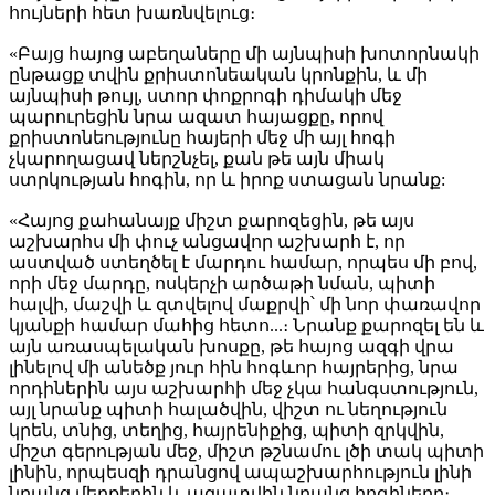
հույների հետ խառնվելուց։
«Բայց հայոց աբեղաները մի այնպիսի խոտորնակի
ընթացք տվին քրիստոնեական կրոնքին, և մի
այնպիսի թույլ, ստոր փոքրոգի դիմակի մեջ
պարուրեցին նրա ազատ հայացքը, որով
քրիստոնեությունը հայերի մեջ մի այլ հոգի
չկարողացավ ներշնչել, քան թե այն միակ
ստրկության հոգին, որ և իրոք ստացան նրանք:
«Հայոց քահանայք միշտ քարոզեցին, թե այս
աշխարհս մի փուչ անցավոր աշխարհ է, որ
աստված ստեղծել է մարդու համար, որպես մի բով,
որի մեջ մարդը, ոսկերչի արծաթի նման, պիտի
հալվի, մաշվի և զտվելով մաքրվի՝ մի նոր փառավոր
կյանքի համար մահից հետո...։ Նրանք քարոզել են և
այն առասպելական խոսքը, թե հայոց ազգի վրա
լինելով մի անեծք յուր հին հոգևոր հայրերից, նրա
որդիներին այս աշխարհի մեջ չկա հանգստություն,
այլ նրանք պիտի հալածվին, վիշտ ու նեղություն
կրեն, տնից, տեղից, հայրենիքից, պիտի զրկվին,
միշտ գերության մեջ, միշտ թշնամու լծի տակ պիտի
լինին, որպեսզի դրանցով ապաշխարհություն լինի
նրանց մեղքերին և ազատվին նրանց հոգիները։