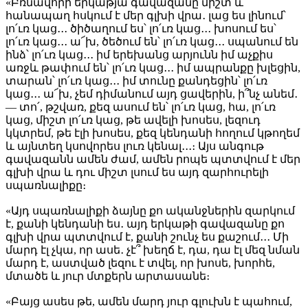
«Բռնավորի երկաթյա գավազանը միշտ և
հանապաղ հսկում է մեր գլխի վրա․ լաց ես լինում՝
լո՛ւռ կաց․․․ ծիծաղում ես՝ լո՛ւռ կաց․․․ խոսում ես՝
լո՛ւռ կաց․․․ ա՜խ, ծեծում են՝ լո՛ւռ կաց․․․ սպանում են
ինձ՝ լո՛ւռ կաց․․․ իմ երեխանց արյունն իմ աչքիս
առջև թափում են՝ լո՛ւռ կաց․․․ իմ ապրանքը խլեցին,
տարան՝ լո՛ւռ կաց․․․ իմ տունը քանդեցին՝ լո՛ւռ
կաց․․․ ա՜խ, չեմ դիմանում այդ ցավերին, ի՞նչ անեմ․
— տո՛, թշվառ, քեզ ասում են՝ լո՛ւռ կաց, հա, լո՛ւռ
կաց, միշտ լո՛ւռ կաց, թե ավելի խոսես, լեզուդ
կկտրեմ, թե էլի խոսես, քեզ կենդանի հողում կթողեմ
և այնտեղ կսովորես լուռ կենալ․․․։ Այս անգութ
գավազանն ամեն ժամ, ամեն րոպե պտտվում է մեր
գլխի վրա և դու միշտ լսում ես այդ զարհուրելի
սպառնալիքը։
«Այդ սպառնալիքի ձայնը քո ականջներին զարկում
է, քանի կենդանի ես․ այդ երկաթի գավազանը քո
գլխի վրա պտտվում է, քանի շունչ ես քաշում․․․ Մի
մարդ էլ չկա, որ ասե․ չէ՞ խեղճ է, դա, դա էլ մեզ նման
մարդ է, աստված լեզու է տվել, որ խոսե, խորհե,
մտածե և յուր մտքերն արտասանե։
«Բայց ասես թե, ամեն մարդ յուր գլուխն է պահում,