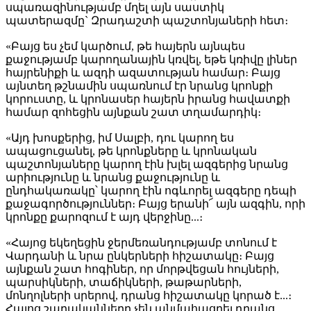
սպառազինությամբ մղել այն սաստիկ
պատերազմը` Զրադաշտի պաշտոնյաների հետ։
«Բայց ես չեմ կարծում, թե հայերն այնպես
քաջությամբ կարողանային կռվել, եթե կռիվը լիներ
հայրենիքի և ազդի ազատության համար։ Բայց
այնտեղ թշնամին սպառնում էր նրանց կրոնքի
կորուստը, և կրոնասեր հայերն իրանց հավատքի
համար զոհեցին այնքան շատ տղամարդիկ։
«Այդ խոսքերից, իմ Սալբի, դու կարող ես
ապացուցանել, թե կրոնքները և կրոնական
պաշտոնյաները կարող էին խլել ազգերից նրանց
արիությունը և նրանց քաջությունը և
ընդհակառակը՝ կարող էին ոգևորել ազգերը դեպի
քաջագործություններ։ Բայց երանի՜ այն ազգին, որի
կրոնքը քարոզում է այդ վերջինը...։
«Հայոց եկեղեցին ջերմեռանդությամբ տոնում է
Վարդանի և նրա ընկերների հիշատակը։ Բայց
այնքան շատ հոգիներ, որ մորթվեցան հույների,
պարսիկների, տաճիկների, թաթարների,
մոնղոլների սրերով, դրանց հիշատակը կորած է...։
Հայոց շարականները չեն անմահացրել դրանց