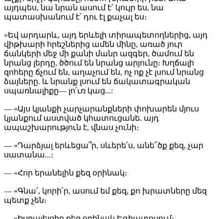
այդպես, նա նրան ասում է՝ կույր ես, նա
պատասխանում է՝ դու էլ քաչալ ես։
«Եվ արդարև, այդ երևելի տիրապետողներից, այդ
վիթխարի հրեշներից ամեն մինը, առած յուր
ճանկերի մեջ մի քանի մանր ազգեր, ծամում են
նրանց լերդը, ծծում են նրանց արյունը։ Խղճալի
զոհերը ճչում են, աղաչում են, ոչ ոք չէ լսում նրանց
ձայները. և նրանք լսում են ճակատագրական
սպառնալիքը— լո՛ւռ կաց...:
— «Այս կյանքի չարչարանքների փոխարեն մյուս
կյանքում աստված կհատուցանե. այդ
ապաշխարություն է, վնաս չունի։
— «Դարձյալ երևեցա՞ր, սևերե՛ս, անե՜ծք քեզ, չար
սատանա...։
— «Հոր երանելին քեզ օրինակ։
— «Գնա՛, կորի՛ր, ասում եմ քեզ, քո խրատները մեզ
պետք չեն։
— «Իսրայելցիք քեզ օրինակ Եգիպտոսում։