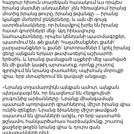
հարյուր հիսուն տարեկան հասակում ևս որպես
իրանց մարմնի անդամներ՝ չեն հեռացնում իրանց
մոտից իրանց թուրը, իրանց թվանգը — իրանց
կյանքի մտերիմ ընկերները, և այն մի զույգ
ատրճանակները, որ խնամքով խրել են իրանց
հաստ գոտիների մեջ։ Այդ հինավուրց
նահապետները, որպես կենդանի պատմագրքեր,
պատմում են, թե քանի՛ հալածանքներ, քանի՛
չարչարանքներ և քանի՛ կոտորածներ է կրել իրանց
ցեղը այնքան երկար թափառելով աշխարհի
երեսին, և նրանց ցամաքած աչքերի մեջ պահված
են մի քանի կաթիլ արտասուք, որոնք շուտով
գլորվում են նրանց փառահեղ, սպիտակ մորուքի
վրա, երբ մտաբերում են ցավալի անցյալը։
«Նրանց տղամարդիկն այնքան ամուր, այնքան
պնդակազմ են, որ ձևացնում են Հերքուլեսի
չուգունից արձանները։ Նրանք միանգամայն
պատած պողովատի զրահներով, միշտ իրանց վրա
ունին զենքեր։ Նրանց ձիաները միշտ թամքած
սպասում են վրանների առջև, որ երբ պատահե
թշնամու հանկարծահաս հարձակմունք, շուտով
քաջերը թռչեն նրանց վրա և դուրս գան
ավազակների դեմ։