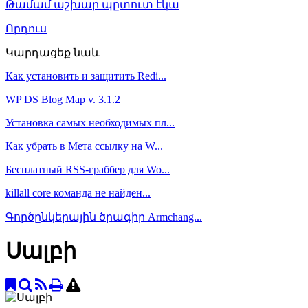
Թամամ աշխար պըտուտ էկա
Որդուս
Կարդացեք նաև
Как установить и защитить Redi...
WP DS Blog Map v. 3.1.2
Установка самых необходимых пл...
Как убрать в Мета ссылку на W...
Бесплатный RSS-граббер для Wo...
killall core команда не найден...
Գործընկերային ծրագիր Armchang...
Սալբի