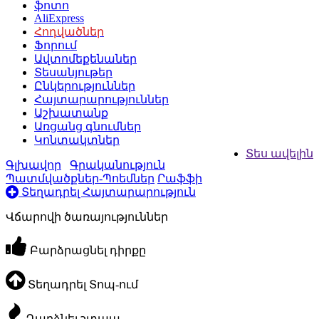
ֆոտո
AliExpress
Հոդվածներ
Ֆորում
Ավտոմեքենաներ
Տեսանյութեր
Ընկերություններ
Հայտարարություններ
Աշխատանք
Առցանց գնումներ
Կոնտակտներ
Տես ավելին
Գլխավոր
Գրականություն
Պատմվածքներ-Պոեմներ
Րաֆֆի
Տեղադրել Հայտարարություն
Վճարովի ծառայություններ
Բարձրացնել դիրքը
Տեղադրել Տոպ-ում
Դարձնել շտապ