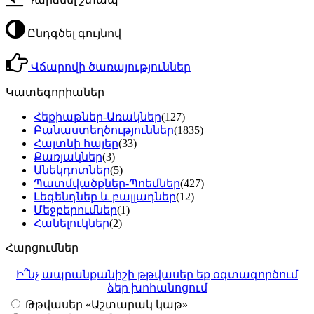
Ընդգծել գույնով
Վճարովի ծառայություններ
Կատեգորիաներ
Հեքիաթներ-Առակներ
(127)
Բանաստեղծություններ
(1835)
Հայտնի հայեր
(33)
Քառյակներ
(3)
Անեկդոտներ
(5)
Պատմվածքներ-Պոեմներ
(427)
Լեգենդներ և բալլադներ
(12)
Մեջբերումներ
(1)
Հանելուկներ
(2)
Հարցումներ
Ի՞նչ ապրանքանիշի թթվասեր եք օգտագործում
ձեր խոհանոցում
Թթվասեր «Աշտարակ կաթ»