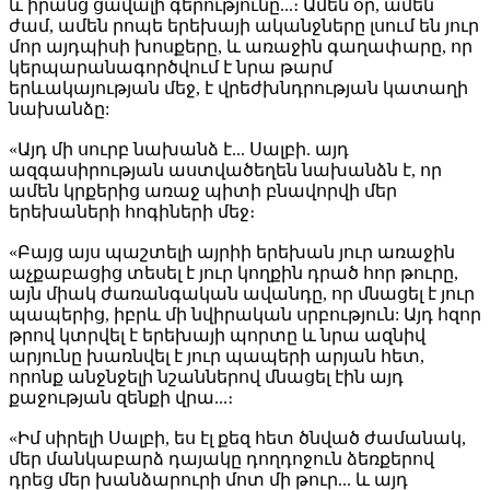
և իրանց ցավալի գերությունը...։ Ամեն օր, ամեն
ժամ, ամեն րոպե երեխայի ականջները լսում են յուր
մոր այդպիսի խոսքերը, և առաջին գաղափարը, որ
կերպարանագործվում է նրա թարմ
երևակայության մեջ, է վրեժխնդրության կատաղի
նախանձը:
«Այդ մի սուրբ նախանձ է... Սալբի. այդ
ազգասիրության աստվածեղեն նախանձն է, որ
ամեն կրքերից առաջ պիտի բնավորվի մեր
երեխաների հոգիների մեջ։
«Բայց այս պաշտելի այրիի երեխան յուր առաջին
աչքաբացից տեսել է յուր կողքին դրած հոր թուրը,
այն միակ ժառանգական ավանդը, որ մնացել է յուր
պապերից, իբրև մի նվիրական սրբություն: Այդ հզոր
թրով կտրվել է երեխայի պորտը և նրա ազնիվ
արյունը խառնվել է յուր պապերի արյան հետ,
որոնք անջնջելի նշաններով մնացել էին այդ
քաջության զենքի վրա...։
«Իմ սիրելի Սալբի, ես էլ քեզ հետ ծնված ժամանակ,
մեր մանկաբարձ դայակը դողդոջուն ձեռքերով
դրեց մեր խանձարուրի մոտ մի թուր... և այդ