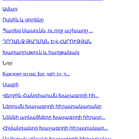
Ամառ
Ոսկին և ցորենը
Պարեց Սասունն, ու ողջ աշխարը ...
ՂՈՂԱՆՋ ԹԱՂՄԱՆ ԵՎ ՀԱՐՈՒԹՅԱՆ
Խաղաղություն և հաղթանակ
Նոր
Каждому из нас Бог даёт то, ч...
Սալբի
Վերջին Հանդիպումն Խաչագողի հի...
Ներումն Խաչագողի հիշատակարանը
Նենեի արկածները Խաչագողի հիշատ...
Հիվանդանոց Խաչագողի հիշատակար...
Սպիտակ տնակը Խաչագողի հիշատակա...