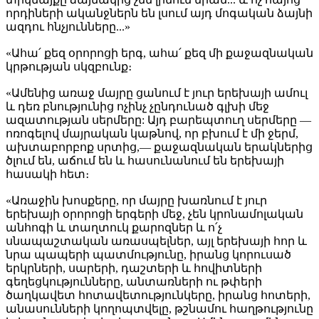
որդիների ականջներն են լսում այդ մոգական ձայնի
ազդու հնչյունները...»
«Ահա՛ քեզ օրորոցի երգ, ահա՛ քեզ մի քաջազնական
կրթության սկզբունք։
«Ամենից առաջ մայրը ցանում է յուր երեխայի ամուլ
և դեռ բնությունից ոչինչ չընդունած գլխի մեջ
ազատության սերմերը: Այդ բարեպտուղ սերմերը —
ոռոգելով մայրական կաթնով, որ բխում է մի ջերմ,
ախտաբորբոք սրտից,— քաջազնական երակներից
ծլում են, աճում են և հասունանում են երեխայի
հասակի հետ։
«Առաջին խոսքերը, որ մայրը խառնում է յուր
երեխայի օրորոցի երգերի մեջ, չեն կրոնամոլական
անհոգի և տաղտուկ քարոզներ և ո՛չ
սնապաշտական առասպելներ, այլ երեխայի հոր և
նրա պապերի պատմությունը, իրանց կորուսած
երկրների, սարերի, դաշտերի և հովիտների
գեղեցկությունները, անտառների ու թփերի
ծաղկավետ հոտավետությունկերը, իրանց հոտերի,
անասունների կողոպտվելը, թշնամու հաղթությունը