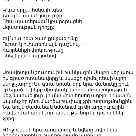
Կ՛գա օրը… հսկայի պես`
Նա դեմ տված յուր դոշը,
Դեպ պատերազմ կբարձրացնե
Ազատության դրոշը:
Եվ նրա հետ շատ քաջազունք
Ուխտ կ ուխտեին այն դաշնով. —
Հայրենիքի փրկությունը
Գնել իրանց արյունով…
Առավոտյան շուտով, իմ թանկագին Սալբի վեր առա
իմ գրած ոտանավորը և սկսեցի դիմել դեպի այրի
կնոջ չադրը: Ես գտա նրան, երբ նրա մանուկը քուն
էր եղած, և ինքը միայնակ, խորին մտաշողության
մեջ, նստած յուր վրանի մոտ հոսող աղբյուրի ափին,
ականջ էր դնում արծաթափայլ ջրի խոխոջմունքին:
Նա նույն ժամանակ նմանում էր մի աղբյուրային
հավերժահարսի, որ, ասես թե, նոր էր դուրս եկել
ջրից։
«Ողջունեցի նրա առավոտը և նվերը տվի նրա
ձեռքը։ Խորին ուշադրությամբ կարդաց