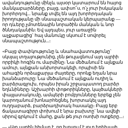
ավանդությունը մինչև այսօր կատարում են հայոց
մանկաբարձները, բայց, ափսո՜ս, ո՛չ յուր իսկական
խորհրդով... նրանք տվել են այդ խորհրդական
իրողությանը մի սնապաշտական կերպարանք —
որ դևերը չմոտենային նորածին մանկան և նոր
ծննդականին։ Եվ այդպես, յուր առաջին
աչքաբացից` հայ մանուկը սկսում է սովորել
սնապաշտություն...։
«Բայց փափկությունը և սնահավատությունը`
սկսյալ տղայությունից, չեն թուլացնում այդ այրիի
որբիկի հոգին ու մարմինը։ Նա մեծանում է այնքան
ամուր, այնքան անխորտակելի, որպիսի են
ահագին որձաքարյա ժայռերը, որոնք եղան նրա
խանձարուրը: Նա մեծանում է այնքան ուղիղ և
բարձրագլուխ, որպես իրան շրջապատող բարձր
եղևնիները։ Աշխարհի փոթորիկները, կայծակների
փայլատակումը, ամպերի բոմբյունները երբեք չեն
կարողանում խոնարհեցնել, խորտակել այդ
ուղղաբարձ, բարձրադիտակ հասակը։ Բայց երբ
ճակատագիրր փոխում է նրա բախտը` նա ավելի
սիրով գրկում է մահը, քան թե յուր ոսոխի ոտքերը...։
— «Այդ այրին հիմար է, որ խոսում է յուր երեխայի