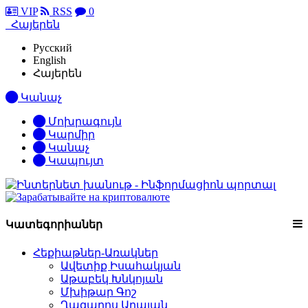
VIP
RSS
0
Հայերեն
Русский
English
Հայերեն
Կանաչ
Մոխրագույն
Կարմիր
Կանաչ
Կապույտ
Կատեգորիաներ
Հեքիաթներ-Առակներ
Ավետիք Իսահակյան
Աթաբեկ Խնկոյան
Մխիթար Գոշ
Ղազարոս Աղայան