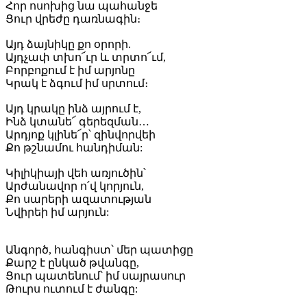
Հոր ոսոխից նա պահանջե
Ցուր վրեժը դառնագին։
Այդ ձայնիկը քո օրորի.
Այդչափ տխո՜ւր և տրտո՜ւմ,
Բորբոքում է իմ արյոնը
Կրակ է ձգում իմ սրտում։
Այդ կրակը ինձ այրում է,
Ինձ կտանե՜ գերեզման…
Արդյոք կլինե՜ր՝ զինվորվեի
Քո թշնամու հանդիման:
Կիլիկիայի վեհ առյուծին՝
Արժանավոր ո՛վ կորյուն,
Քո սարերի ազատության
Նվիրեի իմ արյուն:
Անգործ, հանգիստ՝ մեր պատիցը
Քարշ է ընկած թվանգը,
Ցուր պատենում՝ իմ սայրասուր
Թուրս ուտում է ժանգը: