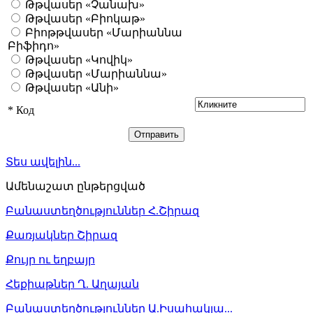
Թթվասեր «Չանախ»
Թթվասեր «Բիոկաթ»
Բիոթթվասեր «Մարիաննա
Բիֆիդո»
Թթվասեր «Կովիկ»
Թթվասեր «Մարիաննա»
Թթվասեր «Անի»
*
Код
Տես ավելին...
Ամենաշատ ընթերցված
Բանաստեղծություններ Հ.Շիրազ
Քառյակներ Շիրազ
Քույր ու եղբայր
Հեքիաթներ Ղ. Աղայան
Բանաստեղծություններ Ա.Իսահակյա...