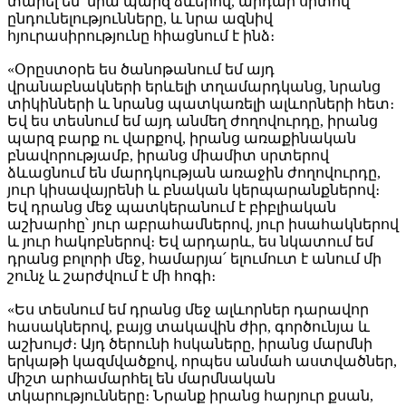
տարել են՝ նրա պարզ ձևերով, արդար սրտով
ընդունելությունները, և նրա ազնիվ
հյուրասիրությունը հիացնում է ինձ։
«Օրըստօրե ես ծանոթանում եմ այդ
վրանաբնակների երևելի տղամարդկանց, նրանց
տիկինների և նրանց պատկառելի ալևորների հետ։
Եվ ես տեսնում եմ այդ անմեղ ժողովուրդը, իրանց
պարզ բարք ու վարքով, իրանց առաքինական
բնավորությամբ, իրանց միամիտ սրտերով
ձևացնում են մարդկության առաջին ժողովուրդը,
յուր կիսավայրենի և բնական կերպարանքներով։
Եվ դրանց մեջ պատկերանում է բիբլիական
աշխարհը՝ յուր աբրահամներով, յուր իսահակներով
և յուր հակոբներով։ Եվ արդարև, ես նկատում եմ
դրանց բոլորի մեջ, համարյա՛ ելումուտ է անում մի
շունչ և շարժվում է մի հոգի։
«Ես տեսնում եմ դրանց մեջ ալևորներ դարավոր
հասակներով, բայց տակավին ժիր, գործունյա և
աշխույժ։ Այդ ծերունի հսկաները, իրանց մարմնի
երկաթի կազմվածքով, որպես անմահ աստվածներ,
միշտ արհամարհել են մարմնական
տկարությունները։ Նրանք իրանց հարյուր քսան,