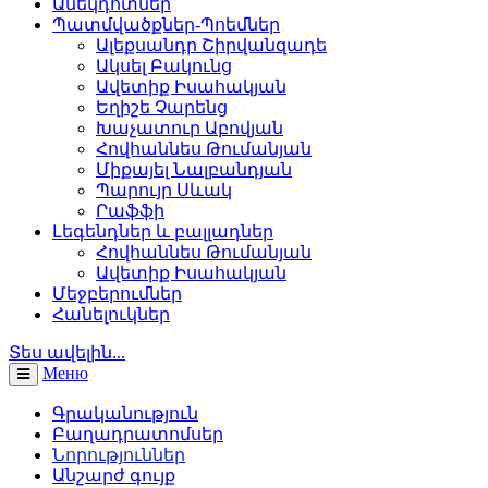
Անեկդոտներ
Պատմվածքներ-Պոեմներ
Ալեքսանդր Շիրվանզադե
Ակսել Բակունց
Ավետիք Իսահակյան
Եղիշե Չարենց
Խաչատուր Աբովյան
Հովհաննես Թումանյան
Միքայել Նալբանդյան
Պարույր Սևակ
Րաֆֆի
Լեգենդներ և բալլադներ
Հովհաննես Թումանյան
Ավետիք Իսահակյան
Մեջբերումներ
Հանելուկներ
Տես ավելին...
Меню
Գրականություն
Բաղադրատոմսեր
Նորություններ
Անշարժ գույք