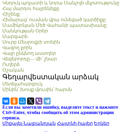
Կնդուկ պոչատի և նորա Սանչոյի մկրտությունը
Հայ մարդու հայրենիքը
Հիշենք
Հիմարաց՝ ուսման վրա ունեցած կարծիքը
Մամիկոնյան Մեծ Վահանի պատասխանը
Մանկության Օրեր
Մարգարե
Սուրբ Մեսրովբի տոնին
Վազող ջրին
Վայր ընկնող աստղեր
Վեցերորդը― մի՛ շնար
Ուղերձ
Օշական
Գեղարվեստական արձակ
Մեռելահարցուկ
Մինին՝ խոսք մյուսին՝ հարսն
Если вы заметили ошибку, выделите текст и нажмите
Ctrl+Enter, чтобы сообщить об этом администрации
сервиса.
Միքայել-Նալբանդյան
Հայտնի-հայեր
Երկեր