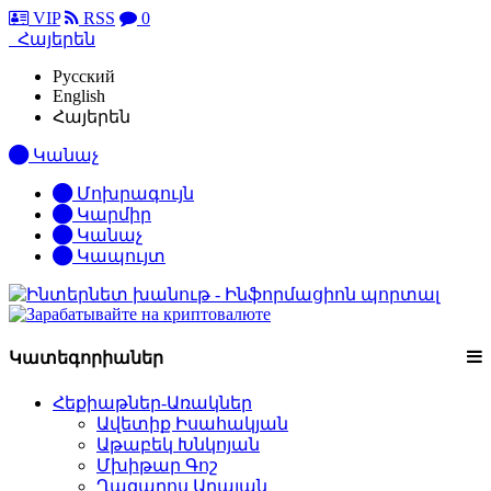
VIP
RSS
0
Հայերեն
Русский
English
Հայերեն
Կանաչ
Մոխրագույն
Կարմիր
Կանաչ
Կապույտ
Կատեգորիաներ
Հեքիաթներ-Առակներ
Ավետիք Իսահակյան
Աթաբեկ Խնկոյան
Մխիթար Գոշ
Ղազարոս Աղայան