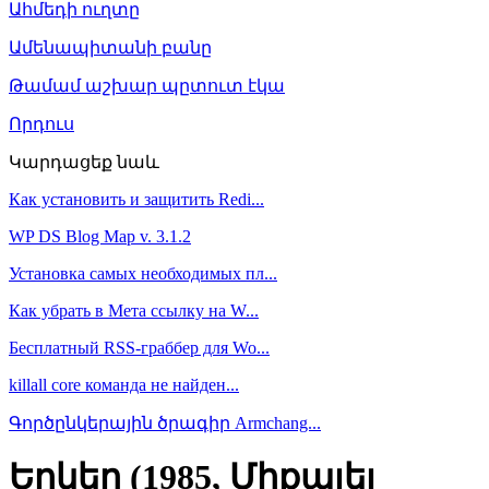
Ահմեդի ուղտը
Ամենապիտանի բանը
Թամամ աշխար պըտուտ էկա
Որդուս
Կարդացեք նաև
Как установить и защитить Redi...
WP DS Blog Map v. 3.1.2
Установка самых необходимых пл...
Как убрать в Мета ссылку на W...
Бесплатный RSS-граббер для Wo...
killall core команда не найден...
Գործընկերային ծրագիր Armchang...
Երկեր (1985, Միքայել