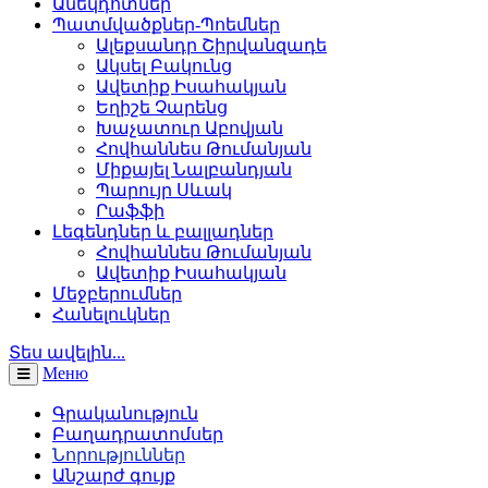
Անեկդոտներ
Պատմվածքներ-Պոեմներ
Ալեքսանդր Շիրվանզադե
Ակսել Բակունց
Ավետիք Իսահակյան
Եղիշե Չարենց
Խաչատուր Աբովյան
Հովհաննես Թումանյան
Միքայել Նալբանդյան
Պարույր Սևակ
Րաֆֆի
Լեգենդներ և բալլադներ
Հովհաննես Թումանյան
Ավետիք Իսահակյան
Մեջբերումներ
Հանելուկներ
Տես ավելին...
Меню
Գրականություն
Բաղադրատոմսեր
Նորություններ
Անշարժ գույք