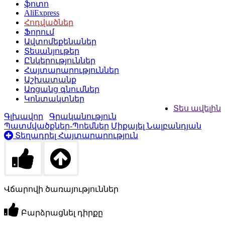
ֆոտո
AliExpress
Հոդվածներ
Ֆորում
Ավտոմեքենաներ
Տեսանյութեր
Ընկերություններ
Հայտարարություններ
Աշխատանք
Առցանց գնումներ
Կոնտակտներ
Տես ավելին
Գլխավոր
Գրականություն
Պատմվածքներ-Պոեմներ
Միքայել Նալբանդյան
Տեղադրել Հայտարարություն
Վճարովի ծառայություններ
Բարձրացնել դիրքը