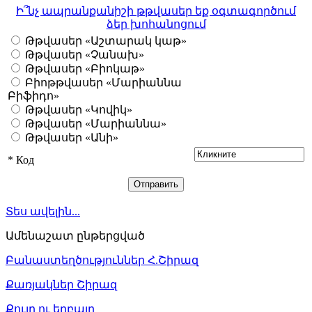
Ի՞նչ ապրանքանիշի թթվասեր եք օգտագործում
ձեր խոհանոցում
Թթվասեր «Աշտարակ կաթ»
Թթվասեր «Չանախ»
Թթվասեր «Բիոկաթ»
Բիոթթվասեր «Մարիաննա
Բիֆիդո»
Թթվասեր «Կովիկ»
Թթվասեր «Մարիաննա»
Թթվասեր «Անի»
*
Код
Տես ավելին...
Ամենաշատ ընթերցված
Բանաստեղծություններ Հ.Շիրազ
Քառյակներ Շիրազ
Քույր ու եղբայր