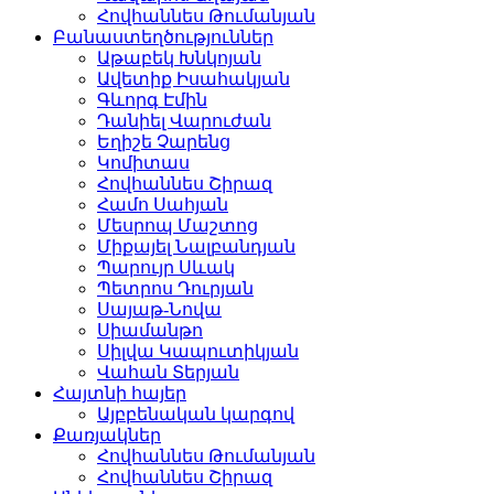
Հովհաննես Թումանյան
Բանաստեղծություններ
Աթաբեկ Խնկոյան
Ավետիք Իսահակյան
Գևորգ Էմին
Դանիել Վարուժան
Եղիշե Չարենց
Կոմիտաս
Հովհաննես Շիրազ
Համո Սահյան
Մեսրոպ Մաշտոց
Միքայել Նալբանդյան
Պարույր Սևակ
Պետրոս Դուրյան
Սայաթ-Նովա
Սիամանթո
Սիլվա Կապուտիկյան
Վահան Տերյան
Հայտնի հայեր
Այբբենական կարգով
Քառյակներ
Հովհաննես Թումանյան
Հովհաննես Շիրազ