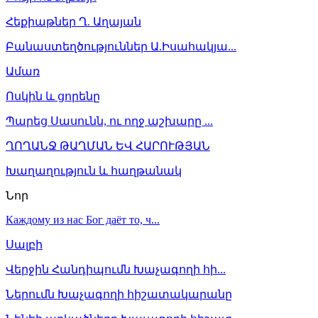
Հեքիաթներ Ղ. Աղայան
Բանաստեղծություններ Ա.Իսահակյա...
Ամառ
Ոսկին և ցորենը
Պարեց Սասունն, ու ողջ աշխարը ...
ՂՈՂԱՆՋ ԹԱՂՄԱՆ ԵՎ ՀԱՐՈՒԹՅԱՆ
Խաղաղություն և հաղթանակ
Նոր
Каждому из нас Бог даёт то, ч...
Սալբի
Վերջին Հանդիպումն Խաչագողի հի...
Ներումն Խաչագողի հիշատակարանը