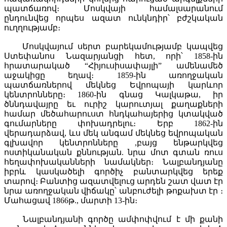
պատճառով։ Մոսկվայի համալսարանում
ընդունվեց որպես ազատ ունկնդիր՝ բժշկական
ուղղությամբ։
Մոսկվայում սերտ բարեկամությամբ կապվեց
Ստեփանոս Նազարյանցի հետ, որի՝ 1858-ին
հրատարակած “Հիյուսիսափայլի” ամենամեծ
աջակիցը եղավ։ 1859-ին առողջական
պատճառներով մեկնեց Եվրոպայի կարևոր
կենտրոնները։ 1860-ին գնաց Կալկաթա, իր
ծննդավայրը եւ ուրիշ կարուտյալ քաղաքների
համար մեծահարուստ հնդկահայերից կտակված
գումարները փոխադրելու։ Երբ 1862-ին
վերադարձավ, ևս մեկ անգամ մեկնեց եվրոպական
գլխավոր կենտրոնները ,բայց ենթարկվեց
ոստիկանական քննության. նրա մոտ գտան ռուս
հեղափոխականների նամակներ։ Նալբանդյանը
իբրև կասկածելի գործիչ բանտարկվեց երեք
տարով։ Բանտից ազատվելուց արդեն շատ վատ էր
նրա առողջական վիճակը՝ անբուժելի թոքախտ էր ։
Մահացավ 1866թ., մարտի 13-ին։
Նալբանդյանի գործը ամփոփվում է մի քանի