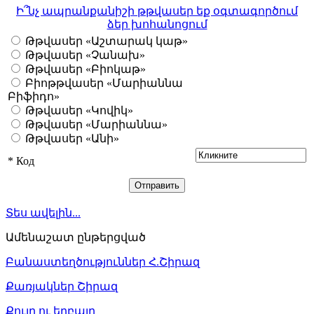
Ի՞նչ ապրանքանիշի թթվասեր եք օգտագործում
ձեր խոհանոցում
Թթվասեր «Աշտարակ կաթ»
Թթվասեր «Չանախ»
Թթվասեր «Բիոկաթ»
Բիոթթվասեր «Մարիաննա
Բիֆիդո»
Թթվասեր «Կովիկ»
Թթվասեր «Մարիաննա»
Թթվասեր «Անի»
*
Код
Տես ավելին...
Ամենաշատ ընթերցված
Բանաստեղծություններ Հ.Շիրազ
Քառյակներ Շիրազ
Քույր ու եղբայր