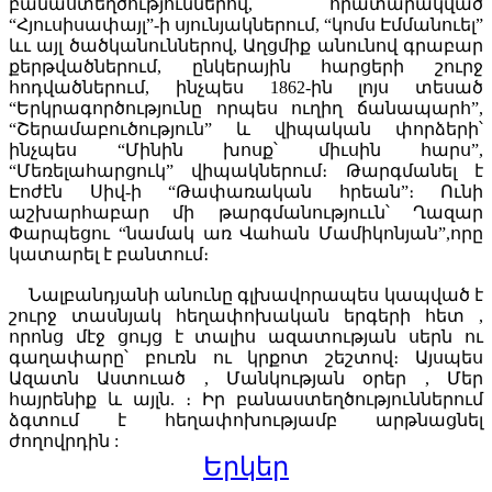
բանաստեղծություններով, հրատարակված
“Հյուսիսափայլ”-ի սյունյակներում, “կոմս Էմմանուել”
ևւ այլ ծածկանուններով, Աղցմիք անունով գրաբար
քերթվածներում, ընկերային հարցերի շուրջ
հոդվածներում, ինչպես 1862-ին լոյս տեսած
“Երկրագործությունը որպես ուղիղ ճանապարհ”,
“Շերամաբուծություն” և վիպական փորձերի՝
ինչպես “Մինին խոսք՝ միւսին հարս”,
“Մեռելահարցուկ” վիպակներում։ Թարգմանել է
Էոժէն Սիվ-ի “Թափառական հրեան”։ Ունի
աշխարհաբար մի թարգմանություւն՝ Ղազար
Փարպեցու “նամակ առ Վահան Մամիկոնյան”,որը
կատարել է բանտում։
Նալբանդյանի անունը գլխավորապես կապված է
շուրջ տասնյակ հեղափոխական երգերի հետ ,
որոնց մէջ ցույց է տալիս ազատության սերն ու
գաղափարը՝ բուռն ու կրքոտ շեշտով։ Այսպես
Ազատն Աստուած , Մանկության օրեր , Մեր
հայրենիք և այլն. ։ Իր բանաստեղծություններում
ձգտում է հեղափոխությամբ արթնացնել
ժողովրդին :
Երկեր