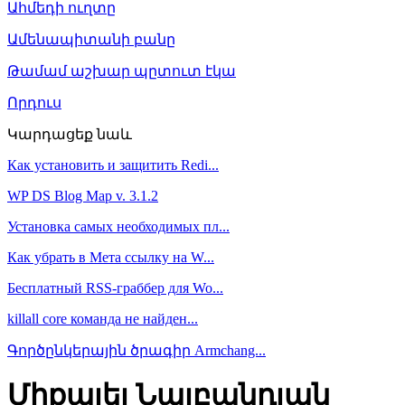
Ահմեդի ուղտը
Ամենապիտանի բանը
Թամամ աշխար պըտուտ էկա
Որդուս
Կարդացեք նաև
Как установить и защитить Redi...
WP DS Blog Map v. 3.1.2
Установка самых необходимых пл...
Как убрать в Мета ссылку на W...
Бесплатный RSS-граббер для Wo...
killall core команда не найден...
Գործընկերային ծրագիր Armchang...
Միքայել Նալբանդյան