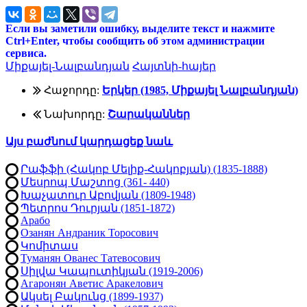
Если вы заметили ошибку, выделите текст и нажмите
Ctrl+Enter, чтобы сообщить об этом администрации
сервиса.
Միքայել-Նալբանդյան
Հայտնի-հայեր
Հաջորդը:
Երկեր (1985, Միքայել Նալբանդյան)
Նախորդը:
Շարականներ
Այս բաժնում կարդացեք նաև
Րաֆֆի (Հակոբ Մելիք-Հակոբյան) (1835-1888)
Մեսրոպ Մաշտոց (361- 440)
Խաչատուր Աբովյան (1809-1948)
Պետրոս Դուրյան (1851-1872)
Арабо
Озанян Андраник Торосович
Կոմիտաս
Туманян Ованес Татевосович
Սիլվա Կապուտիկյան (1919-2006)
Агаронян Аветис Аракелович
Ակսել Բակունց (1899-1937)