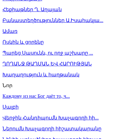
Հեքիաթներ Ղ. Աղայան
Բանաստեղծություններ Ա.Իսահակյա...
Ամառ
Ոսկին և ցորենը
Պարեց Սասունն, ու ողջ աշխարը ...
ՂՈՂԱՆՋ ԹԱՂՄԱՆ ԵՎ ՀԱՐՈՒԹՅԱՆ
Խաղաղություն և հաղթանակ
Նոր
Каждому из нас Бог даёт то, ч...
Սալբի
Վերջին Հանդիպումն Խաչագողի հի...
Ներումն Խաչագողի հիշատակարանը