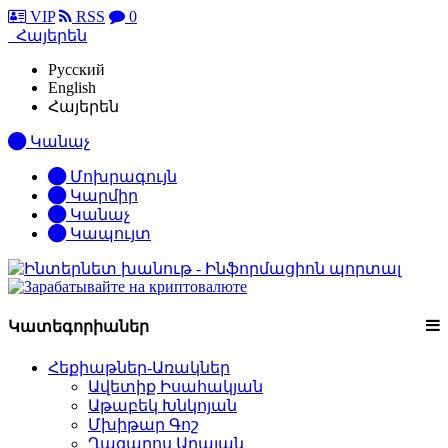
VIP
RSS
0
Հայերեն
Русский
English
Հայերեն
Կանաչ
Մոխրագույն
Կարմիր
Կանաչ
Կապույտ
Կատեգորիաներ
Հեքիաթներ-Առակներ
Ավետիք Իսահակյան
Աթաբեկ Խնկոյան
Մխիթար Գոշ
Ղազարոս Աղայան