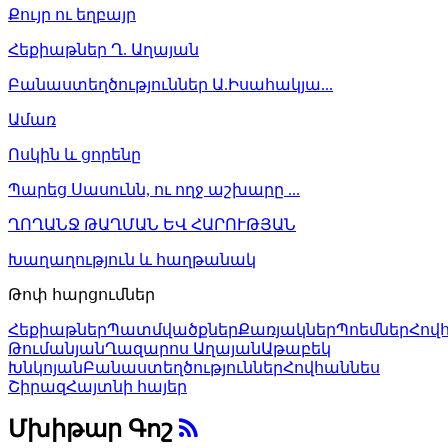
Քույր ու եղբայր
Հեքիաթներ Ղ. Աղայան
Բանաստեղծություններ Ա.Իսահակյա...
Ամառ
Ոսկին և ցորենը
Պարեց Սասունն, ու ողջ աշխարը ...
ՂՈՂԱՆՋ ԹԱՂՄԱՆ ԵՎ ՀԱՐՈՒԹՅԱՆ
Խաղաղություն և հաղթանակ
Թոփ հարցումներ
Հեքիաթներ
Պատմվածքներ
Քառյակներ
Պոեմներ
Հով
Թումանյան
Ղազարոս Աղայան
Աթաբեկ
Խնկոյան
Բանաստեղծություններ
Հովհաննես
Շիրազ
Հայտնի հայեր
Մխիթար Գոշ