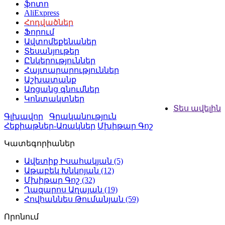
ֆոտո
AliExpress
Հոդվածներ
Ֆորում
Ավտոմեքենաներ
Տեսանյութեր
Ընկերություններ
Հայտարարություններ
Աշխատանք
Առցանց գնումներ
Կոնտակտներ
Տես ավելին
Գլխավոր
Գրականություն
Հեքիաթներ-Առակներ
Մխիթար Գոշ
Կատեգորիաներ
Ավետիք Իսահակյան
(5)
Աթաբեկ Խնկոյան
(12)
Մխիթար Գոշ
(32)
Ղազարոս Աղայան
(19)
Հովհաննես Թումանյան
(59)
Որոնում