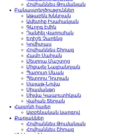
Հովհաննես Թումանյան
Բանաստեղծություններ
Աթաբեկ Խնկոյան
Ավետիք Իսահակյան
Գևորգ Էմին
Դանիել Վարուժան
Եղիշե Չարենց
Կոմիտաս
Հովհաննես Շիրազ
Համո Սահյան
Մեսրոպ Մաշտոց
Միքայել Նալբանդյան
Պարույր Սևակ
Պետրոս Դուրյան
Սայաթ-Նովա
Սիամանթո
Սիլվա Կապուտիկյան
Վահան Տերյան
Հայտնի հայեր
Այբբենական կարգով
Քառյակներ
Հովհաննես Թումանյան
Հովհաննես Շիրազ