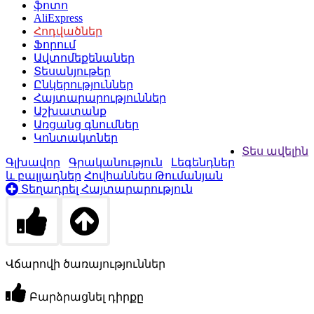
ֆոտո
AliExpress
Հոդվածներ
Ֆորում
Ավտոմեքենաներ
Տեսանյութեր
Ընկերություններ
Հայտարարություններ
Աշխատանք
Առցանց գնումներ
Կոնտակտներ
Տես ավելին
Գլխավոր
Գրականություն
Լեգենդներ
և բալլադներ
Հովհաննես Թումանյան
Տեղադրել Հայտարարություն
Վճարովի ծառայություններ
Բարձրացնել դիրքը