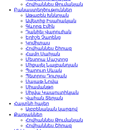
Հովհաննես Թումանյան
Բանաստեղծություններ
Աթաբեկ Խնկոյան
Ավետիք Իսահակյան
Գևորգ Էմին
Դանիել Վարուժան
Եղիշե Չարենց
Կոմիտաս
Հովհաննես Շիրազ
Համո Սահյան
Մեսրոպ Մաշտոց
Միքայել Նալբանդյան
Պարույր Սևակ
Պետրոս Դուրյան
Սայաթ-Նովա
Սիամանթո
Սիլվա Կապուտիկյան
Վահան Տերյան
Հայտնի հայեր
Այբբենական կարգով
Քառյակներ
Հովհաննես Թումանյան
Հովհաննես Շիրազ