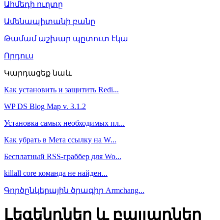
Ահմեդի ուղտը
Ամենապիտանի բանը
Թամամ աշխար պըտուտ էկա
Որդուս
Կարդացեք նաև
Как установить и защитить Redi...
WP DS Blog Map v. 3.1.2
Установка самых необходимых пл...
Как убрать в Мета ссылку на W...
Бесплатный RSS-граббер для Wo...
killall core команда не найден...
Գործընկերային ծրագիր Armchang...
Լեգենդներ և բալլադներ