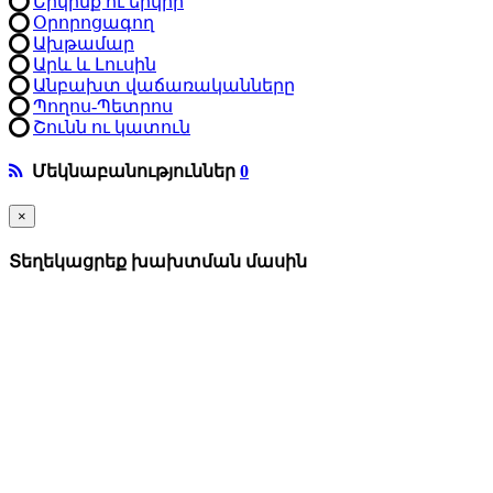
Երկինք ու երկիր
Օրորոցագող
Ախթամար
Արև և Լուսին
Անբախտ վաճառականները
Պողոս-Պետրոս
Շունն ու կատուն
Մեկնաբանություններ
0
×
Տեղեկացրեք խախտման մասին