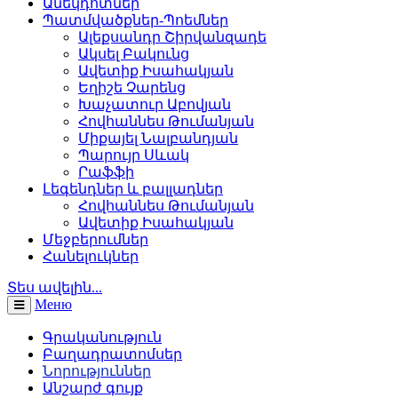
Անեկդոտներ
Պատմվածքներ-Պոեմներ
Ալեքսանդր Շիրվանզադե
Ակսել Բակունց
Ավետիք Իսահակյան
Եղիշե Չարենց
Խաչատուր Աբովյան
Հովհաննես Թումանյան
Միքայել Նալբանդյան
Պարույր Սևակ
Րաֆֆի
Լեգենդներ և բալլադներ
Հովհաննես Թումանյան
Ավետիք Իսահակյան
Մեջբերումներ
Հանելուկներ
Տես ավելին...
Меню
Գրականություն
Բաղադրատոմսեր
Նորություններ
Անշարժ գույք