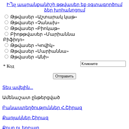
Ի՞նչ ապրանքանիշի թթվասեր եք օգտագործում
ձեր խոհանոցում
Թթվասեր «Աշտարակ կաթ»
Թթվասեր «Չանախ»
Թթվասեր «Բիոկաթ»
Բիոթթվասեր «Մարիաննա
Բիֆիդո»
Թթվասեր «Կովիկ»
Թթվասեր «Մարիաննա»
Թթվասեր «Անի»
*
Код
Տես ավելին...
Ամենաշատ ընթերցված
Բանաստեղծություններ Հ.Շիրազ
Քառյակներ Շիրազ
Քույր ու եղբայր