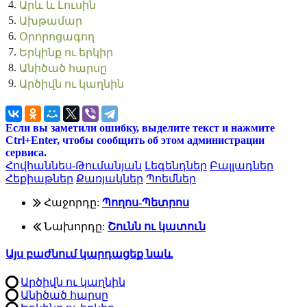
4.
Արև և Լուսին
5.
Ախթամար
6.
Օրորոցագող
7.
Երկինք ու երկիր
8.
Անիծած հարսը
9.
Արծիվն ու կաղնին
Если вы заметили ошибку, выделите текст и нажмите
Ctrl+Enter, чтобы сообщить об этом администрации
сервиса.
Հովհաննես-Թումանյան
Լեգենդներ
Բալլադներ
Հեքիաթներ
Քառյակներ
Պոեմներ
Հաջորդը:
Պողոս-Պետրոս
Նախորդը:
Շունն ու կատուն
Այս բաժնում կարդացեք նաև
Արծիվն ու կաղնին
Անիծած հարսը