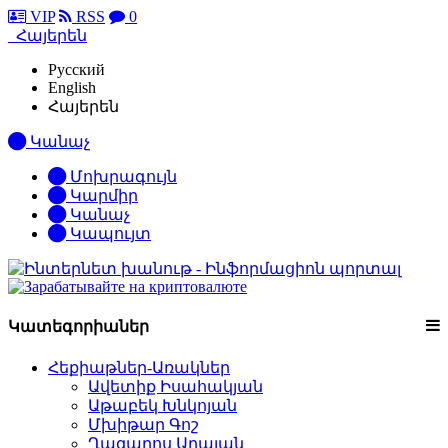
VIP
RSS
0
Հայերեն
Русский
English
Հայերեն
Կանաչ
Մոխրագույն
Կարմիր
Կանաչ
Կապույտ
Կատեգորիաներ
Հեքիաթներ-Առակներ
Ավետիք Իսահակյան
Աթաբեկ Խնկոյան
Մխիթար Գոշ
Ղազարոս Աղայան