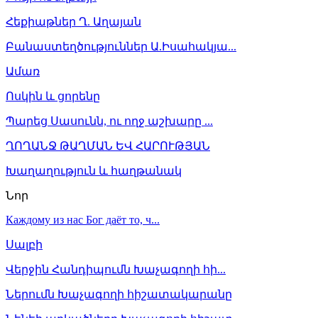
Հեքիաթներ Ղ. Աղայան
Բանաստեղծություններ Ա.Իսահակյա...
Ամառ
Ոսկին և ցորենը
Պարեց Սասունն, ու ողջ աշխարը ...
ՂՈՂԱՆՋ ԹԱՂՄԱՆ ԵՎ ՀԱՐՈՒԹՅԱՆ
Խաղաղություն և հաղթանակ
Նոր
Каждому из нас Бог даёт то, ч...
Սալբի
Վերջին Հանդիպումն Խաչագողի հի...
Ներումն Խաչագողի հիշատակարանը