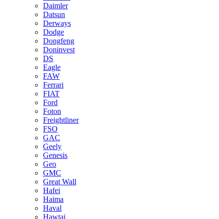
Daimler
Datsun
Derways
Dodge
Dongfeng
Doninvest
DS
Eagle
FAW
Ferrari
FIAT
Ford
Foton
Freightliner
FSO
GAC
Geely
Genesis
Geo
GMC
Great Wall
Hafei
Haima
Haval
Hawtai