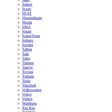
Saturn
Scion
SEAT
Shuanghuan
Skoda
SMA
Smart
SsangYong
Subaru
Suzuki
Talbot
Tata
Tatra
Tianma
Tianye
Toyota
Trabant
Tesla
Vauxhall
Volkswagen
Volvo
Vortex
Wartburg
Xin Kai