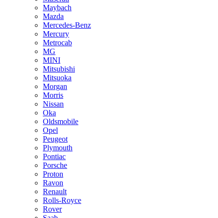
Maybach
Mazda
Mercedes-Benz
Mercury
Metrocab
MG
MINI
Mitsubishi
Mitsuoka
Morgan
Morris
Nissan
Oka
Oldsmobile
Opel
Peugeot
Plymouth
Pontiac
Porsche
Proton
Ravon
Renault
Rolls-Royce
Rover
Saab