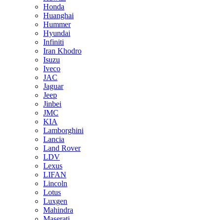
Honda
Huanghai
Hummer
Hyundai
Infiniti
Iran Khodro
Isuzu
Iveco
JAC
Jaguar
Jeep
Jinbei
JMC
KIA
Lamborghini
Lancia
Land Rover
LDV
Lexus
LIFAN
Lincoln
Lotus
Luxgen
Mahindra
Maserati