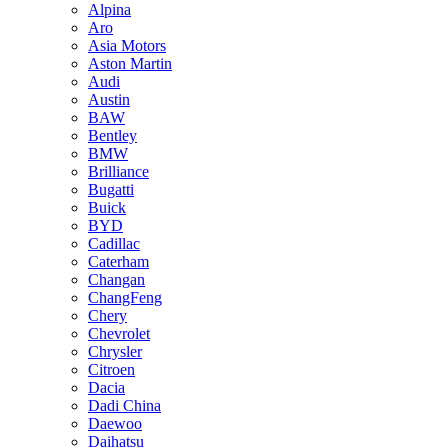
Alpina
Aro
Asia Motors
Aston Martin
Audi
Austin
BAW
Bentley
BMW
Brilliance
Bugatti
Buick
BYD
Cadillac
Caterham
Changan
ChangFeng
Chery
Chevrolet
Chrysler
Citroen
Dacia
Dadi China
Daewoo
Daihatsu