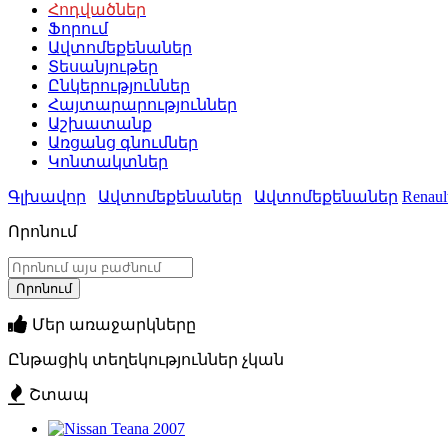
Հոդվածներ
Ֆորում
Ավտոմեքենաներ
Տեսանյութեր
Ընկերություններ
Հայտարարություններ
Աշխատանք
Առցանց գնումներ
Կոնտակտներ
Գլխավոր
Ավտոմեքենաներ
Ավտոմեքենաներ
Renaul
Որոնում
Մեր առաջարկները
Ընթացիկ տեղեկություններ չկան
Շտապ