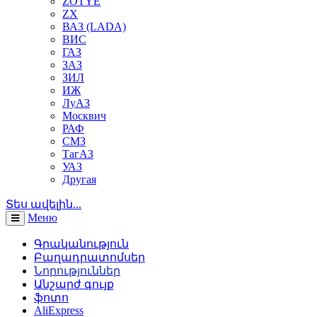
ZOTYE
ZX
ВАЗ (LADA)
ВИС
ГАЗ
ЗАЗ
ЗИЛ
ИЖ
ЛуАЗ
Москвич
РАФ
СМЗ
ТагАЗ
УАЗ
Другая
Տես ավելին...
Меню
Գրականություն
Բաղադրատոմսեր
Նորություններ
Անշարժ գույք
ֆոտո
AliExpress