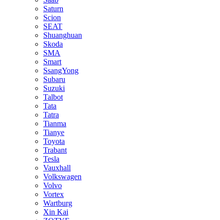
Saturn
Scion
SEAT
Shuanghuan
Skoda
SMA
Smart
SsangYong
Subaru
Suzuki
Talbot
Tata
Tatra
Tianma
Tianye
Toyota
Trabant
Tesla
Vauxhall
Volkswagen
Volvo
Vortex
Wartburg
Xin Kai