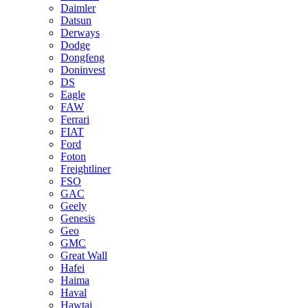
Daimler
Datsun
Derways
Dodge
Dongfeng
Doninvest
DS
Eagle
FAW
Ferrari
FIAT
Ford
Foton
Freightliner
FSO
GAC
Geely
Genesis
Geo
GMC
Great Wall
Hafei
Haima
Haval
Hawtai