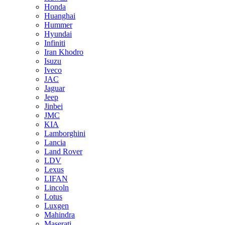
Honda
Huanghai
Hummer
Hyundai
Infiniti
Iran Khodro
Isuzu
Iveco
JAC
Jaguar
Jeep
Jinbei
JMC
KIA
Lamborghini
Lancia
Land Rover
LDV
Lexus
LIFAN
Lincoln
Lotus
Luxgen
Mahindra
Maserati