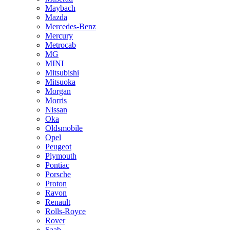
Maybach
Mazda
Mercedes-Benz
Mercury
Metrocab
MG
MINI
Mitsubishi
Mitsuoka
Morgan
Morris
Nissan
Oka
Oldsmobile
Opel
Peugeot
Plymouth
Pontiac
Porsche
Proton
Ravon
Renault
Rolls-Royce
Rover
Saab