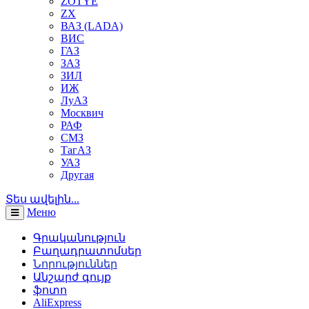
ZOTYE
ZX
ВАЗ (LADA)
ВИС
ГАЗ
ЗАЗ
ЗИЛ
ИЖ
ЛуАЗ
Москвич
РАФ
СМЗ
ТагАЗ
УАЗ
Другая
Տես ավելին...
Меню
Գրականություն
Բաղադրատոմսեր
Նորություններ
Անշարժ գույք
ֆոտո
AliExpress