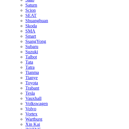
Saturn
Scion
SEAT
Shuanghuan
Skoda
SMA
Smart
SsangYong
Subaru
Suzuki
Talbot
Tata
Tatra
Tianma
Tianye
Toyota
Trabant
Tesla
Vauxhall
Volkswagen
Volvo
Vortex
Wartburg
Xin Kai