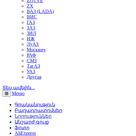
ZOTYE
ZX
ВАЗ (LADA)
ВИС
ГАЗ
ЗАЗ
ЗИЛ
ИЖ
ЛуАЗ
Москвич
РАФ
СМЗ
ТагАЗ
УАЗ
Другая
Տես ավելին...
Меню
Գրականություն
Բաղադրատոմսեր
Նորություններ
Անշարժ գույք
ֆոտո
AliExpress