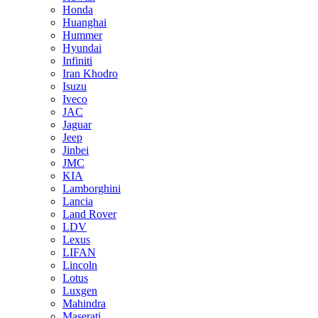
Honda
Huanghai
Hummer
Hyundai
Infiniti
Iran Khodro
Isuzu
Iveco
JAC
Jaguar
Jeep
Jinbei
JMC
KIA
Lamborghini
Lancia
Land Rover
LDV
Lexus
LIFAN
Lincoln
Lotus
Luxgen
Mahindra
Maserati