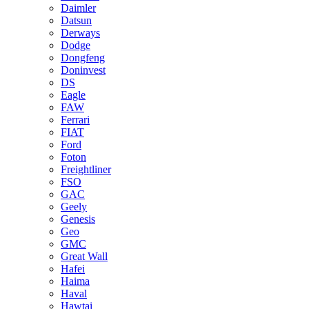
Daimler
Datsun
Derways
Dodge
Dongfeng
Doninvest
DS
Eagle
FAW
Ferrari
FIAT
Ford
Foton
Freightliner
FSO
GAC
Geely
Genesis
Geo
GMC
Great Wall
Hafei
Haima
Haval
Hawtai