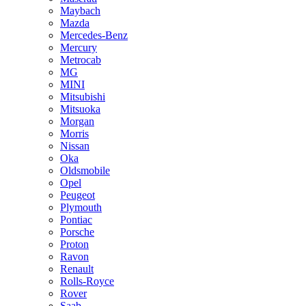
Maybach
Mazda
Mercedes-Benz
Mercury
Metrocab
MG
MINI
Mitsubishi
Mitsuoka
Morgan
Morris
Nissan
Oka
Oldsmobile
Opel
Peugeot
Plymouth
Pontiac
Porsche
Proton
Ravon
Renault
Rolls-Royce
Rover
Saab