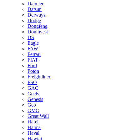
Daimler
Datsun
Derways
Dodge
Dongfeng
Doninvest
DS
Eagle
FAW
Ferrari
FIAT
Ford
Foton
Freightliner
FSO
GAC
Geely
Genesis
Geo
GMC
Great Wall
Hafei
Haima
Haval
Hawtai