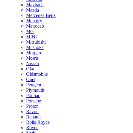
Maybach
Mazda
Mercedes-Benz
Mercury
Metrocab
MG
MINI
Mitsubishi
Mitsuoka
Morgan
Morris
Nissan
Oka
Oldsmobile
Opel
Peugeot
Plymouth
Pontiac
Porsche
Proton
Ravon
Renault
Rolls-Royce
Rover
Saab