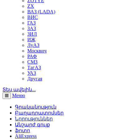
ZOTYE
ZX
ВАЗ (LADA)
ВИС
ГАЗ
ЗАЗ
ЗИЛ
ИЖ
ЛуАЗ
Москвич
РАФ
СМЗ
ТагАЗ
УАЗ
Другая
Տես ավելին...
Меню
Գրականություն
Բաղադրատոմսեր
Նորություններ
Անշարժ գույք
ֆոտո
AliExpress