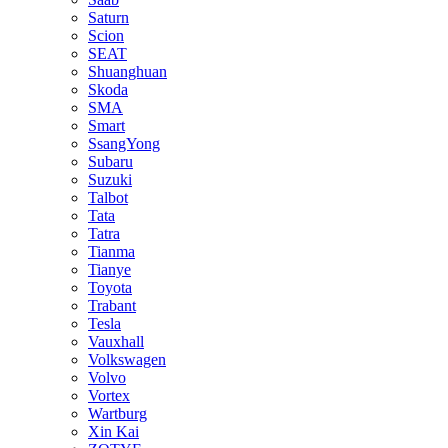
Saturn
Scion
SEAT
Shuanghuan
Skoda
SMA
Smart
SsangYong
Subaru
Suzuki
Talbot
Tata
Tatra
Tianma
Tianye
Toyota
Trabant
Tesla
Vauxhall
Volkswagen
Volvo
Vortex
Wartburg
Xin Kai