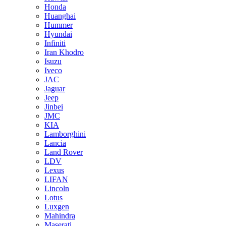
Honda
Huanghai
Hummer
Hyundai
Infiniti
Iran Khodro
Isuzu
Iveco
JAC
Jaguar
Jeep
Jinbei
JMC
KIA
Lamborghini
Lancia
Land Rover
LDV
Lexus
LIFAN
Lincoln
Lotus
Luxgen
Mahindra
Maserati