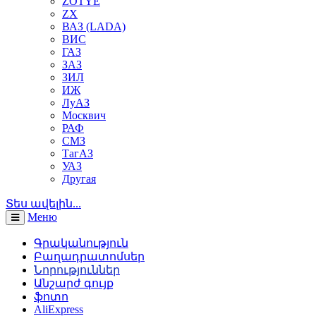
ZOTYE
ZX
ВАЗ (LADA)
ВИС
ГАЗ
ЗАЗ
ЗИЛ
ИЖ
ЛуАЗ
Москвич
РАФ
СМЗ
ТагАЗ
УАЗ
Другая
Տես ավելին...
Меню
Գրականություն
Բաղադրատոմսեր
Նորություններ
Անշարժ գույք
ֆոտո
AliExpress