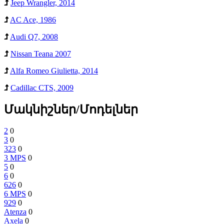
Jeep Wrangler, 2014
AC Ace, 1986
Audi Q7, 2008
Nissan Teana 2007
Alfa Romeo Giulietta, 2014
Cadillac CTS, 2009
Մակնիշներ/Մոդելներ
2
0
3
0
323
0
3 MPS
0
5
0
6
0
626
0
6 MPS
0
929
0
Atenza
0
Axela
0