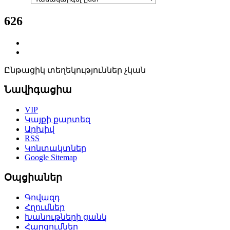
626
Ընթացիկ տեղեկություններ չկան
Նավիգացիա
VIP
Կայքի քարտեզ
Արխիվ
RSS
Կոնտակտներ
Google Sitemap
Օպցիաներ
Գովազդ
Հղումներ
Խանութների ցանկ
Հարցումներ