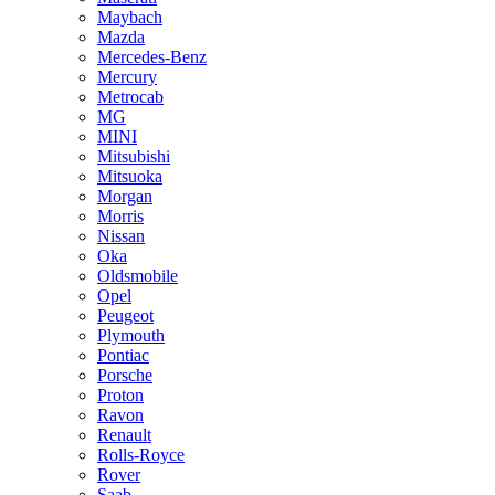
Maybach
Mazda
Mercedes-Benz
Mercury
Metrocab
MG
MINI
Mitsubishi
Mitsuoka
Morgan
Morris
Nissan
Oka
Oldsmobile
Opel
Peugeot
Plymouth
Pontiac
Porsche
Proton
Ravon
Renault
Rolls-Royce
Rover
Saab