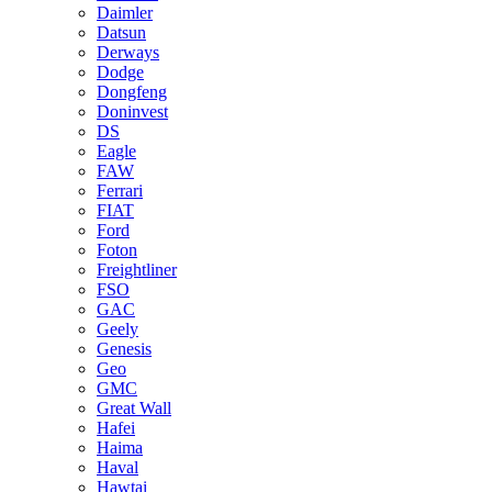
Daimler
Datsun
Derways
Dodge
Dongfeng
Doninvest
DS
Eagle
FAW
Ferrari
FIAT
Ford
Foton
Freightliner
FSO
GAC
Geely
Genesis
Geo
GMC
Great Wall
Hafei
Haima
Haval
Hawtai