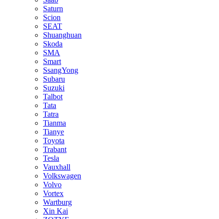
Saturn
Scion
SEAT
Shuanghuan
Skoda
SMA
Smart
SsangYong
Subaru
Suzuki
Talbot
Tata
Tatra
Tianma
Tianye
Toyota
Trabant
Tesla
Vauxhall
Volkswagen
Volvo
Vortex
Wartburg
Xin Kai