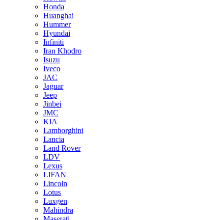
Honda
Huanghai
Hummer
Hyundai
Infiniti
Iran Khodro
Isuzu
Iveco
JAC
Jaguar
Jeep
Jinbei
JMC
KIA
Lamborghini
Lancia
Land Rover
LDV
Lexus
LIFAN
Lincoln
Lotus
Luxgen
Mahindra
Maserati