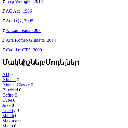
Jeep Wrangler, 2014
AC Ace, 1986
Audi Q7, 2008
Nissan Teana 2007
Alfa Romeo Giulietta, 2014
Cadillac CTS, 2009
Մակնիշներ/Մոդելներ
AD
0
Almera
0
Almera Classic
0
Bluebird
0
Cefiro
0
Cube
0
Juke
0
Liberty
0
March
0
Maxima
0
Micra
0