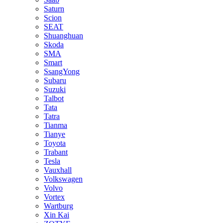
Saturn
Scion
SEAT
Shuanghuan
Skoda
SMA
Smart
SsangYong
Subaru
Suzuki
Talbot
Tata
Tatra
Tianma
Tianye
Toyota
Trabant
Tesla
Vauxhall
Volkswagen
Volvo
Vortex
Wartburg
Xin Kai