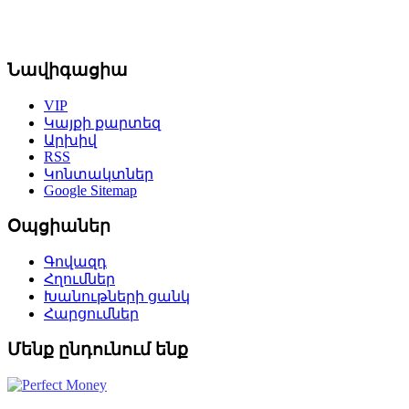
Նավիգացիա
VIP
Կայքի քարտեզ
Արխիվ
RSS
Կոնտակտներ
Google Sitemap
Օպցիաներ
Գովազդ
Հղումներ
Խանութների ցանկ
Հարցումներ
Մենք ընդունում ենք