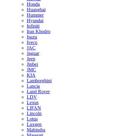
Honda
Huanghai
Hummer
Hyundai
Infiniti
Iran Khodro
Isuzu
Iveco
JAC
Jaguar
Jeep
Jinbei
JMC
KIA
Lamborghini
Lancia
Land Rover
LDV
Lexus
LIFAN
Lincoln
Lotus
Luxgen
Mahindra
Maserati