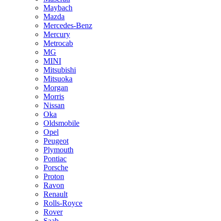
Maybach
Mazda
Mercedes-Benz
Mercury
Metrocab
MG
MINI
Mitsubishi
Mitsuoka
Morgan
Morris
Nissan
Oka
Oldsmobile
Opel
Peugeot
Plymouth
Pontiac
Porsche
Proton
Ravon
Renault
Rolls-Royce
Rover
Saab