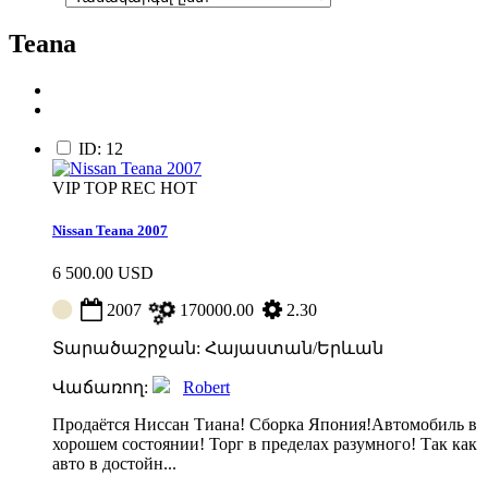
Teana
ID: 12
VIP
TOP
REC
HOT
Nissan Teana 2007
6 500.00 USD
2007
170000.00
2.30
Տարածաշրջան: Հայաստան/Երևան
Վաճառող:
Robert
Продаётся Ниссан Тиана! Сборка Япония!Автомобиль в
хорошем состоянии! Торг в пределах разумного! Так как
авто в достойн...