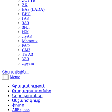
ZOTYE
ZX
ВАЗ (LADA)
ВИС
ГАЗ
ЗАЗ
ЗИЛ
ИЖ
ЛуАЗ
Москвич
РАФ
СМЗ
ТагАЗ
УАЗ
Другая
Տես ավելին...
Меню
Գրականություն
Բաղադրատոմսեր
Նորություններ
Անշարժ գույք
ֆոտո
AliExpress