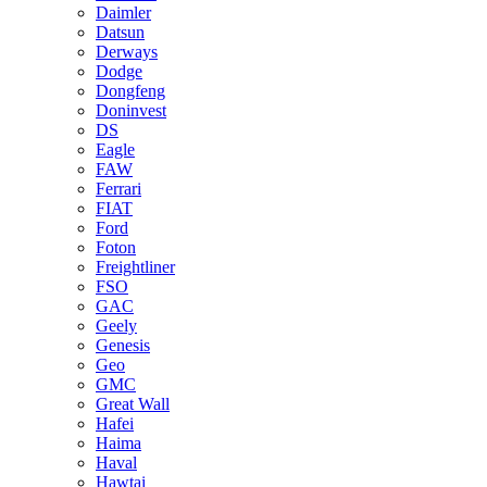
Daimler
Datsun
Derways
Dodge
Dongfeng
Doninvest
DS
Eagle
FAW
Ferrari
FIAT
Ford
Foton
Freightliner
FSO
GAC
Geely
Genesis
Geo
GMC
Great Wall
Hafei
Haima
Haval
Hawtai