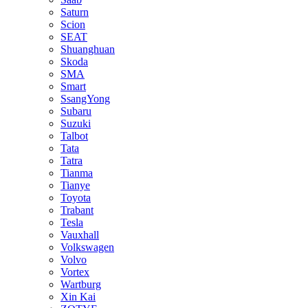
Saturn
Scion
SEAT
Shuanghuan
Skoda
SMA
Smart
SsangYong
Subaru
Suzuki
Talbot
Tata
Tatra
Tianma
Tianye
Toyota
Trabant
Tesla
Vauxhall
Volkswagen
Volvo
Vortex
Wartburg
Xin Kai