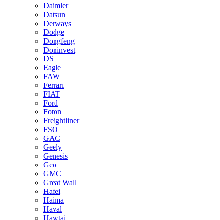
Daimler
Datsun
Derways
Dodge
Dongfeng
Doninvest
DS
Eagle
FAW
Ferrari
FIAT
Ford
Foton
Freightliner
FSO
GAC
Geely
Genesis
Geo
GMC
Great Wall
Hafei
Haima
Haval
Hawtai