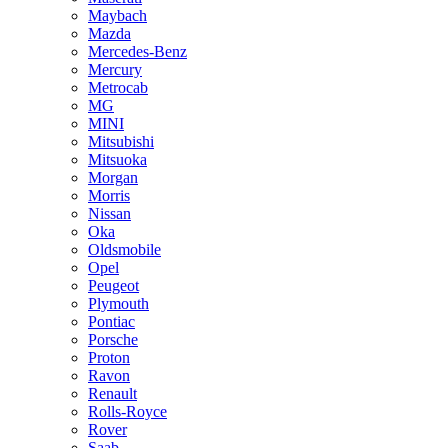
Maybach
Mazda
Mercedes-Benz
Mercury
Metrocab
MG
MINI
Mitsubishi
Mitsuoka
Morgan
Morris
Nissan
Oka
Oldsmobile
Opel
Peugeot
Plymouth
Pontiac
Porsche
Proton
Ravon
Renault
Rolls-Royce
Rover
Saab