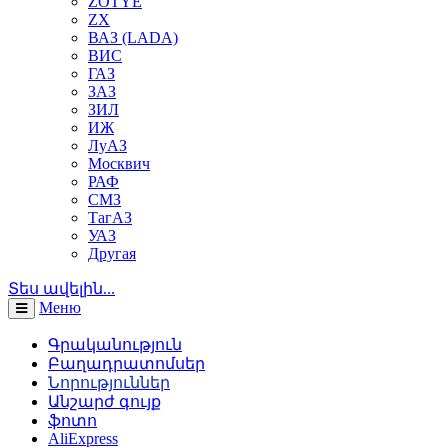
ZOTYE
ZX
ВАЗ (LADA)
ВИС
ГАЗ
ЗАЗ
ЗИЛ
ИЖ
ЛуАЗ
Москвич
РАФ
СМЗ
ТагАЗ
УАЗ
Другая
Տես ավելին...
Меню
Գրականություն
Բաղադրատոմսեր
Նորություններ
Անշարժ գույք
ֆոտո
AliExpress