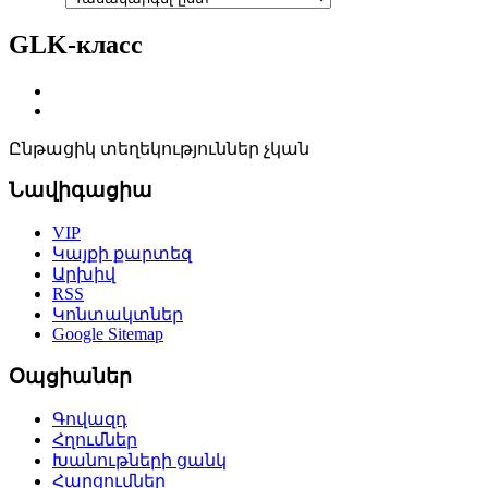
GLK-класс
Ընթացիկ տեղեկություններ չկան
Նավիգացիա
VIP
Կայքի քարտեզ
Արխիվ
RSS
Կոնտակտներ
Google Sitemap
Օպցիաներ
Գովազդ
Հղումներ
Խանութների ցանկ
Հարցումներ