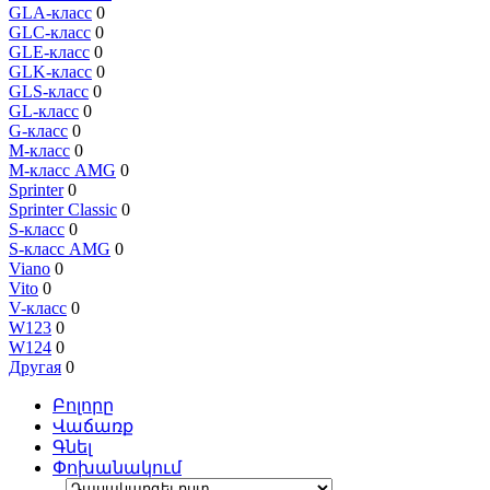
GLA-класс
0
GLC-класс
0
GLE-класс
0
GLK-класс
0
GLS-класс
0
GL-класс
0
G-класс
0
M-класс
0
M-класс AMG
0
Sprinter
0
Sprinter Classic
0
S-класс
0
S-класс AMG
0
Viano
0
Vito
0
V-класс
0
W123
0
W124
0
Другая
0
Բոլորը
Վաճառք
Գնել
Փոխանակում