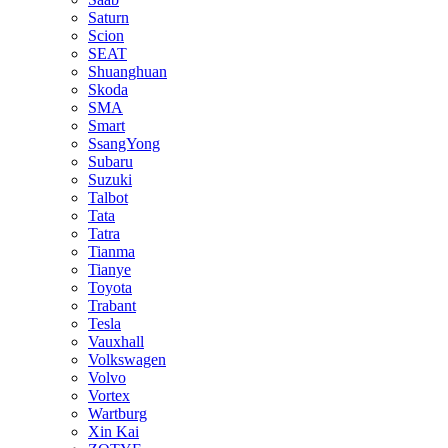
Saturn
Scion
SEAT
Shuanghuan
Skoda
SMA
Smart
SsangYong
Subaru
Suzuki
Talbot
Tata
Tatra
Tianma
Tianye
Toyota
Trabant
Tesla
Vauxhall
Volkswagen
Volvo
Vortex
Wartburg
Xin Kai