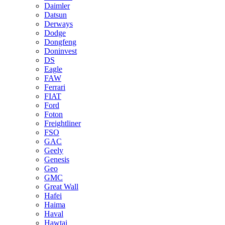
Daimler
Datsun
Derways
Dodge
Dongfeng
Doninvest
DS
Eagle
FAW
Ferrari
FIAT
Ford
Foton
Freightliner
FSO
GAC
Geely
Genesis
Geo
GMC
Great Wall
Hafei
Haima
Haval
Hawtai