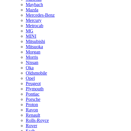
Maybach
Mazda
Mercedes-Benz
Mercury
Metrocab
MG
MINI
Mitsubishi
Mitsuoka
Morgan
Morris
Nissan
Oka
Oldsmobile
Opel
Peugeot
Plymouth
Pontiac
Porsche
Proton
Ravon
Renault
Rolls-Royce
Rover
Saab