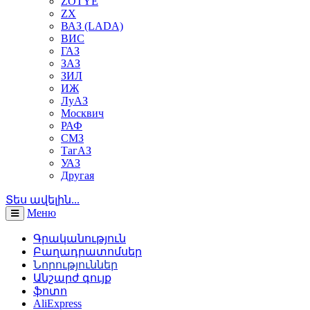
ZOTYE
ZX
ВАЗ (LADA)
ВИС
ГАЗ
ЗАЗ
ЗИЛ
ИЖ
ЛуАЗ
Москвич
РАФ
СМЗ
ТагАЗ
УАЗ
Другая
Տես ավելին...
Меню
Գրականություն
Բաղադրատոմսեր
Նորություններ
Անշարժ գույք
ֆոտո
AliExpress