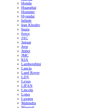
Honda
Huanghai
Hummer
Hyundai
Infiniti
Iran Khodro
Isuzu
Iveco
JAC
Jaguar
Jeep
Jinbei
JMC
KIA
Lamborghini
Lancia
Land Rover
LDV
Lexus
LIFAN
Lincoln
Lotus
Luxgen
Mahindra
Maserati