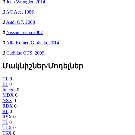
Jeep Wrangler, 2014
AC Ace, 1986
Audi Q7, 2008
Nissan Teana 2007
Alfa Romeo Giulietta, 2014
Cadillac CTS, 2009
Մակնիշներ/Մոդելներ
CL
0
EL
0
Integra
0
MDX
0
NSX
0
RDX
0
RL
0
RSX
0
TL
0
TLX
0
TSX
0