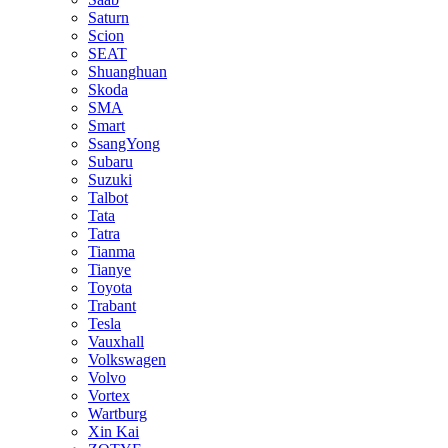
Saturn
Scion
SEAT
Shuanghuan
Skoda
SMA
Smart
SsangYong
Subaru
Suzuki
Talbot
Tata
Tatra
Tianma
Tianye
Toyota
Trabant
Tesla
Vauxhall
Volkswagen
Volvo
Vortex
Wartburg
Xin Kai