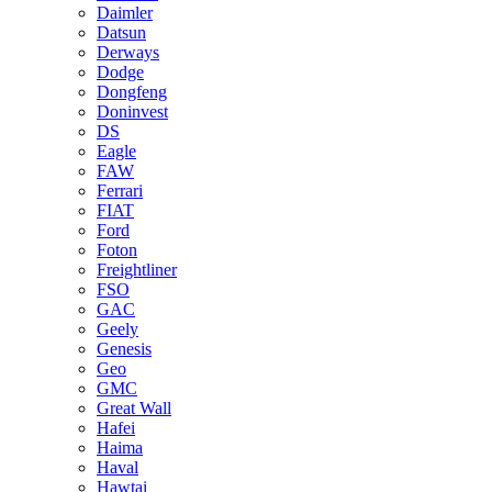
Daimler
Datsun
Derways
Dodge
Dongfeng
Doninvest
DS
Eagle
FAW
Ferrari
FIAT
Ford
Foton
Freightliner
FSO
GAC
Geely
Genesis
Geo
GMC
Great Wall
Hafei
Haima
Haval
Hawtai