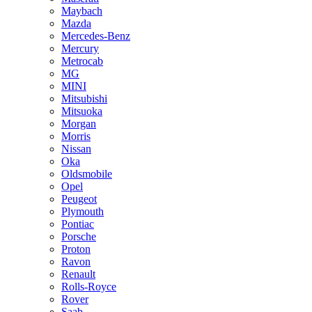
Maybach
Mazda
Mercedes-Benz
Mercury
Metrocab
MG
MINI
Mitsubishi
Mitsuoka
Morgan
Morris
Nissan
Oka
Oldsmobile
Opel
Peugeot
Plymouth
Pontiac
Porsche
Proton
Ravon
Renault
Rolls-Royce
Rover
Saab