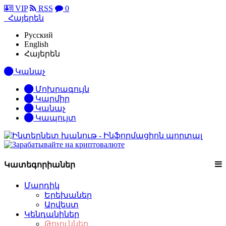
VIP
RSS
0
Հայերեն
Русский
English
Հայերեն
Կանաչ
Մոխրագույն
Կարմիր
Կանաչ
Կապույտ
Կատեգորիաներ
Մարդիկ
Երեխաներ
Արվեստ
Կենդանիներ
Թռչուններ