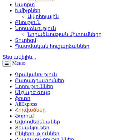
Սպորտ
Խմիչքներ
Ալկոհոլային
Բնություն
Նորաձևություն
Նորաձևության միտումները
Տուրիզմ
Պատմական հուշարձաններ
Տես ավելին...
Меню
Գրականություն
Բաղադրատոմսեր
Նորություններ
Անշարժ գույք
ֆոտո
AliExpress
Հոդվածներ
Ֆորում
Ավտոմեքենաներ
Տեսանյութեր
Ընկերություններ
Հայտարարություններ