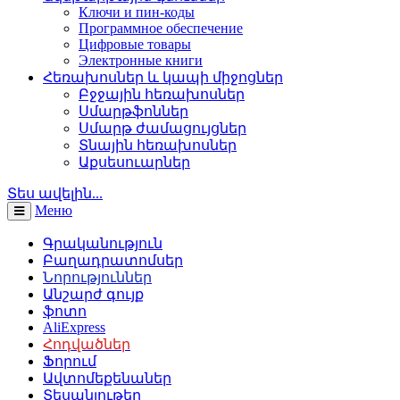
Ключи и пин-коды
Программное обеспечение
Цифровые товары
Электронные книги
Հեռախոսներ և կապի միջոցներ
Բջջային հեռախոսներ
Սմարթֆոններ
Սմարթ ժամացույցներ
Տնային հեռախոսներ
Աքսեսուարներ
Տես ավելին...
Меню
Գրականություն
Բաղադրատոմսեր
Նորություններ
Անշարժ գույք
ֆոտո
AliExpress
Հոդվածներ
Ֆորում
Ավտոմեքենաներ
Տեսանյութեր