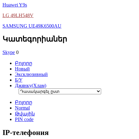
Huawei Y9s
LG 49LH548V
SAMSUNG UE49K6500AU
Կատեգորիաներ
Skype
0
Բոլորը
Новый
Эксклюзивный
Б/У
Джянку(Хлам)
Բոլորը
Normal
Թվային
PIN code
IP-телефония