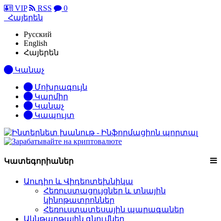
VIP
RSS
0
Հայերեն
Русский
English
Հայերեն
Կանաչ
Մոխրագույն
Կարմիր
Կանաչ
Կապույտ
Կատեգորիաներ
Աուդիո և Վիդեոտեխնիկա
Հեռուստացույցներ և տնային
կինոթատրոններ
Հեռուստատեսային պարագաներ
Ակնթարթային գնումներ