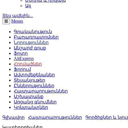
Մեդիա և դիզայն
Այլ
Տես ավելին...
Меню
Գրականություն
Բաղադրատոմսեր
Նորություններ
Անշարժ գույք
ֆոտո
AliExpress
Հոդվածներ
Ֆորում
Ավտոմեքենաներ
Տեսանյութեր
Ընկերություններ
Հայտարարություններ
Աշխատանք
Առցանց գնումներ
Կոնտակտներ
Գլխավոր
Հայտարարություններ
Գործիքներ և նյու
Կատեգորիաներ