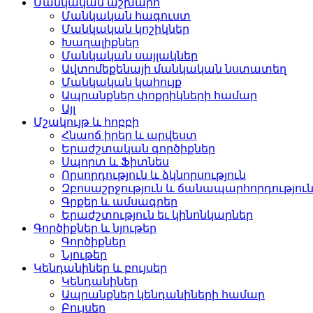
Մանկական աշխարհ
Մանկական հագուստ
Մանկական կոշիկներ
Խաղալիքներ
Մանկական սայլակներ
Ավտոմեքենայի մանկական նստատեղ
Մանկական կահույք
Ապրանքներ փոքրիկների համար
Այլ
Մշակույթ և հոբբի
Հնաոճ իրեր և արվեստ
Երաժշտական գործիքներ
Սպորտ և Ֆիտնես
Որսորդություն և ձկնորսություն
Զբոսաշրջություն և ճանապարհորդությու
Գրքեր և ամսագրեր
Երաժշտություն եւ կինոնկարներ
Գործիքներ և նյութեր
Գործիքներ
Նյութեր
Կենդանիներ և բույսեր
Կենդանիներ
Ապրանքներ կենդանիների համար
Բույսեր