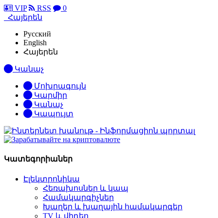
VIP
RSS
0
Հայերեն
Русский
English
Հայերեն
Կանաչ
Մոխրագույն
Կարմիր
Կանաչ
Կապույտ
Կատեգորիաներ
Էլեկտրոնիկա
Հեռախոսներ և կապ
Համակարգիչներ
Խաղեր և խաղային համակարգեր
TV և վիդեո