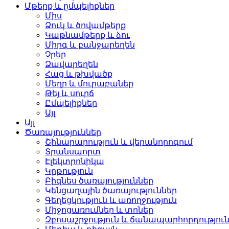
Մթերք և ըմպելիքներ
Միս
Ձուկ և ծովամթերք
Կաթնամթերք և ձու
Միրգ և բանջարեղեն
Չրեր
Ձավարեղեն
Հաց և թխվածք
Մեղր և մուրաբաներ
Թեյ և սուրճ
Ըմպելիքներ
Այլ
Այլ
Ծառայություններ
Շինարարություն և վերանորոգում
Տրանսպորտ
Էլեկտրոնիկա
Կրթություն
Բիզնես ծառայություններ
Կենցաղային ծառայություններ
Գեղեցկություն և առողջություն
Միջոցառումներ և տոներ
Զբոսաշրջություն և ճանապարհորդությու