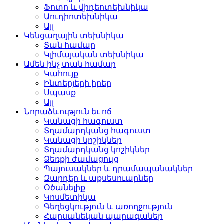
Ֆոտո և վիդեոտեխնիկա
Աուդիոտեխնիկա
Այլ
Կենցաղային տեխնիկա
Տան համար
Կլիմայական տեխնիկա
Ամեն ինչ տան համար
Կահույք
Ինտերյերի իրեր
Սպասք
Այլ
Նորաձևություն եւ ոճ
Կանացի հագուստ
Տղամարդկանց հագուստ
Կանացի կոշիկներ
Տղամարդկանց կոշիկներ
Ձեռքի ժամացույց
Պայուսակներ և դրամապանակներ
Զարդեր և աքսեսուարներ
Օծանելիք
Կոսմետիկա
Գեղեցկություն և առողջություն
Հարսանեկան պարագաներ