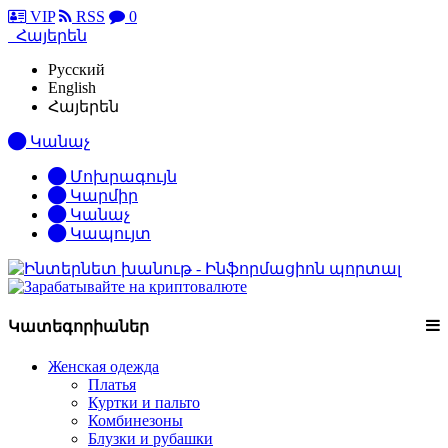
VIP
RSS
0
Հայերեն
Русский
English
Հայերեն
Կանաչ
Մոխրագույն
Կարմիր
Կանաչ
Կապույտ
Կատեգորիաներ
Женская одежда
Платья
Куртки и пальто
Комбинезоны
Блузки и рубашки