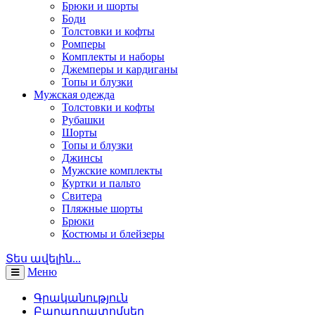
Брюки и шорты
Боди
Толстовки и кофты
Ромперы
Комплекты и наборы
Джемперы и кардиганы
Топы и блузки
Мужская одежда
Толстовки и кофты
Рубашки
Шорты
Топы и блузки
Джинсы
Мужские комплекты
Куртки и пальто
Свитера
Пляжные шорты
Брюки
Костюмы и блейзеры
Տես ավելին...
Меню
Գրականություն
Բաղադրատոմսեր