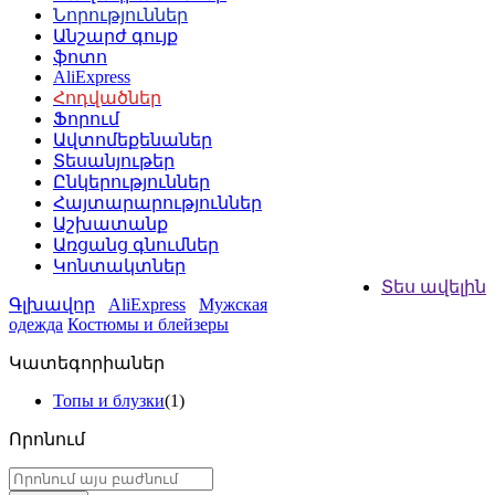
Նորություններ
Անշարժ գույք
ֆոտո
AliExpress
Հոդվածներ
Ֆորում
Ավտոմեքենաներ
Տեսանյութեր
Ընկերություններ
Հայտարարություններ
Աշխատանք
Առցանց գնումներ
Կոնտակտներ
Տես ավելին
Գլխավոր
AliExpress
Мужская
одежда
Костюмы и блейзеры
Կատեգորիաներ
Топы и блузки
(1)
Որոնում