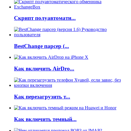
Скрипт полуавтомати...
BestChange парсер (...
Как включить AirDro...
Как перезагрузить т...
Как включить темный...