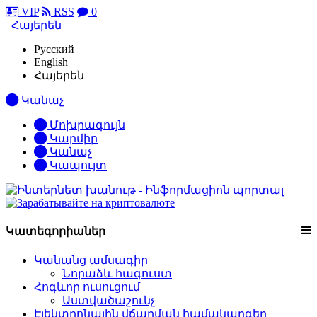
VIP
RSS
0
Հայերեն
Русский
English
Հայերեն
Կանաչ
Մոխրագույն
Կարմիր
Կանաչ
Կապույտ
Կատեգորիաներ
Կանանց ամսագիր
Նորաձև հագուստ
Հոգևոր ուսուցում
Աստվածաշունչ
Էլեկտրոնային վճարման համակարգեր