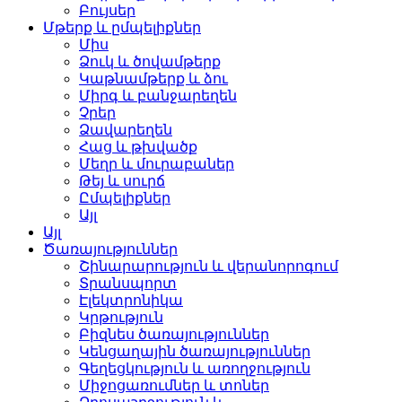
Բույսեր
Մթերք և ըմպելիքներ
Միս
Ձուկ և ծովամթերք
Կաթնամթերք և ձու
Միրգ և բանջարեղեն
Չրեր
Ձավարեղեն
Հաց և թխվածք
Մեղր և մուրաբաներ
Թեյ և սուրճ
Ըմպելիքներ
Այլ
Այլ
Ծառայություններ
Շինարարություն և վերանորոգում
Տրանսպորտ
Էլեկտրոնիկա
Կրթություն
Բիզնես ծառայություններ
Կենցաղային ծառայություններ
Գեղեցկություն և առողջություն
Միջոցառումներ և տոներ