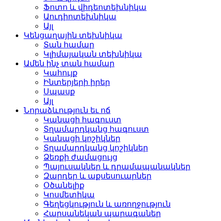
Ֆոտո և վիդեոտեխնիկա
Աուդիոտեխնիկա
Այլ
Կենցաղային տեխնիկա
Տան համար
Կլիմայական տեխնիկա
Ամեն ինչ տան համար
Կահույք
Ինտերյերի իրեր
Սպասք
Այլ
Նորաձևություն եւ ոճ
Կանացի հագուստ
Տղամարդկանց հագուստ
Կանացի կոշիկներ
Տղամարդկանց կոշիկներ
Ձեռքի ժամացույց
Պայուսակներ և դրամապանակներ
Զարդեր և աքսեսուարներ
Օծանելիք
Կոսմետիկա
Գեղեցկություն և առողջություն
Հարսանեկան պարագաներ