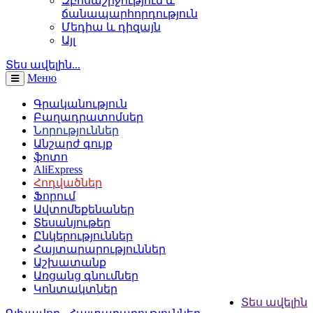
Զբոսաշրջություն և
ճանապարհորդություն
Մեդիա և դիզայն
Այլ
Տես ավելին...
Меню
Գրականություն
Բաղադրատոմսեր
Նորություններ
Անշարժ գույք
ֆոտո
AliExpress
Հոդվածներ
Ֆորում
Ավտոմեքենաներ
Տեսանյութեր
Ընկերություններ
Հայտարարություններ
Աշխատանք
Առցանց գնումներ
Կոնտակտներ
Տես ավելին