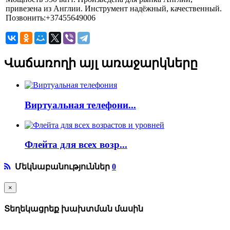
привезена из Англии. Инструмент надёжный, качественный.
Позвонить:+37455649006
Վաճառողի այլ առաջարկները
Виртуальная телефони...
Флейта для всех возр...
Մեկնաբանություններ
0
×
Տեղեկացրեք խախտման մասին