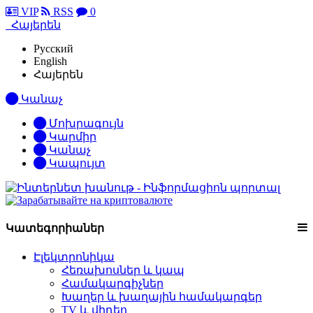
VIP
RSS
0
Հայերեն
Русский
English
Հայերեն
Կանաչ
Մոխրագույն
Կարմիր
Կանաչ
Կապույտ
Կատեգորիաներ
Էլեկտրոնիկա
Հեռախոսներ և կապ
Համակարգիչներ
Խաղեր և խաղային համակարգեր
TV և վիդեո