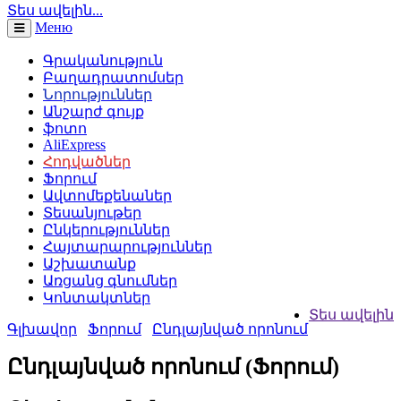
Տես ավելին...
Меню
Գրականություն
Բաղադրատոմսեր
Նորություններ
Անշարժ գույք
ֆոտո
AliExpress
Հոդվածներ
Ֆորում
Ավտոմեքենաներ
Տեսանյութեր
Ընկերություններ
Հայտարարություններ
Աշխատանք
Առցանց գնումներ
Կոնտակտներ
Տես ավելին
Գլխավոր
Ֆորում
Ընդլայնված որոնում
Ընդլայնված որոնում (Ֆորում)