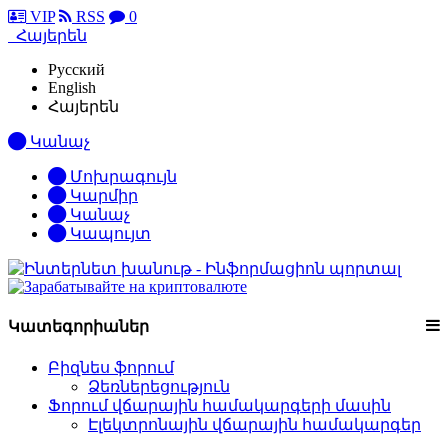
VIP
RSS
0
Հայերեն
Русский
English
Հայերեն
Կանաչ
Մոխրագույն
Կարմիր
Կանաչ
Կապույտ
Կատեգորիաներ
Բիզնես ֆորում
Ձեռներեցություն
Ֆորում վճարային համակարգերի մասին
Էլեկտրոնային վճարային համակարգեր