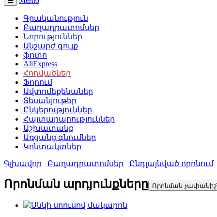
Меню
Գրականություն
Բաղադրատոմսեր
Նորություններ
Անշարժ գույք
ֆոտո
AliExpress
Հոդվածներ
Ֆորում
Ավտոմեքենաներ
Տեսանյութեր
Ընկերություններ
Հայտարարություններ
Աշխատանք
Առցանց գնումներ
Կոնտակտներ
Գլխավոր
Բաղադրատոմսեր
Ընդլայնված որոնում
Որոնման արդյունքները