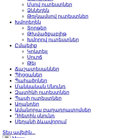
Մսով ուտեստներ
Ձկնեղեն
Թռչնամսով ուտեստներ
Խմորեղեն
Տորթեր
Թխվածքաբլիթ
Խմորով ուտեստներ
Ըմպելիք
Կոկտեյլ
Սուրճ
Թեյ
Ճաշատեսակներ
Պիցցաներ
Պահածոներ
Մանկական Սնունդ
Զատիկի ուտեստներ
Պասի ուտեստներ
Աղանդեր
Ամանորյա բաղադրատոմսեր
Դիետիկ սնունդ
Սեղանի ձևավորում
Տես ավելին...