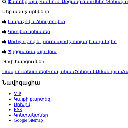
Փնտրեք այս բաժնում:
Առցանց գնումներ
(
Տոնակա
Մեր առաջարկները
Լավաշով և ձկով ռուլետ
Կոտլետ կրիաներ
Քունջութով և խուրմայով շոկոլադե աղանդեր
Պիցցա թավայի վրա
Թոփ հարցումներ
Պասի-ուտեստներ
Իտալական
Ծննդյան
Ամանորյա
Հա
Նավիգացիա
VIP
Կայքի քարտեզ
Արխիվ
RSS
Կոնտակտներ
Google Sitemap