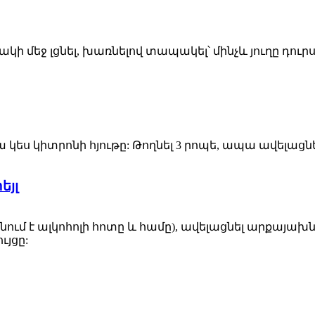
 մեջ լցնել, խառնելով տապակել՝ մինչև յուղը դու
ա կես կիտրոնի հյութը: Թողնել 3 րոպե, ապա ավելացն
եյլ
ցնում է ալկոհոլի հոտը և համը), ավելացնել արքայախնձ
ւյցը: