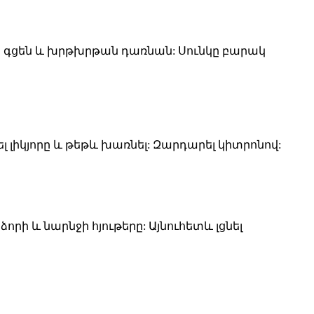
րս գցեն և խրթխրթան դառնան: Սունկը բարակ
ել լիկյորը և թեթև խառնել: Զարդարել կիտրոնով:
որի և նարնջի հյութերը: Այնուհետև լցնել