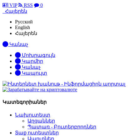
VIP
RSS
0
Հայերեն
Русский
English
Հայերեն
Կանաչ
Մոխրագույն
Կարմիր
Կանաչ
Կապույտ
Կատեգորիաներ
Նախուտեստ
Աղցաններ
Պատառ - Բուտերբրոդներ
Տաք ուտեստներ
Ապուրներ