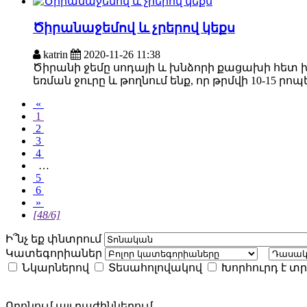
Ծիրանաջեմով և չրերով կեքս
katrin
2020-11-26 11:38
Ծիրանի ջեմը սոդայի և խնձորի քացախի հետ խա
եռման ջուրը և թողնում ենք, որ թրմվի 10-15 րոպ
«
1
2
3
4
…
5
6
»
[48/6]
Ի՞նչ եք փնտրում
Կատեգորիաներ
Նկարներով
Տեսահոլովակով
Խորհուրդ է տր
Որոնում այլ բաժիններում